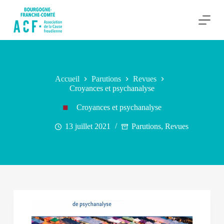
P
a
s
s
e
r
a
u
Accueil
Parutions
Revues
c
Croyances et psychanalyse
o
n
Croyances et psychanalyse
t
e
n
13 juillet 2021
Parutions
,
Revues
u