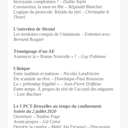
Incroyants complotistes ? –
Dalila Arpin
Coronavirus, la mort en fête –
Réginald Blanchet
Logique du protocole. Résidu du réel –
Christophe le
Thorel
L’entretien de
Mental
Les territoires conquis de l’islamisme –
Entretien avec
Bernard Rougier
Témoignage d’un AE
Annoncer la « Bonne Nouvelle » ? –
Guy Poblome
Clinique
Entre tradition et trahison –
Nicolás Landriscini
Du scandale au rêve –
Dominique-Paul Rousseau
La « prétendue frigidité » –
Jean-Pierre Deffieux
Entre-temps. À propos du réel de l’accueil des migrants
–
Lore Buchner
Le CPCT-Bruxelles au temps du confinement
S
oirée du 2 juillet 2020
Ouverture –
Nadine Page
Avant-propos –
Gil Caroz
Derrière la caméra –
Mahé Aja Fresquet
– Discussion