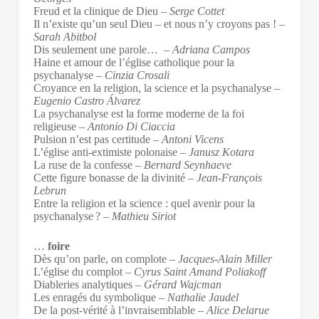
Freud et la clinique de Dieu –
Serge Cottet
Il n’existe qu’un seul Dieu – et nous n’y croyons pas ! –
Sarah Abitbol
Dis seulement une parole… –
Adriana Campos
Haine et amour de l’église catholique pour la
psychanalyse –
Cinzia Crosali
Croyance en la religion, la science et la psychanalyse –
Eugenio Castro Álvarez
La psychanalyse est la forme moderne de la foi
religieuse –
Antonio Di Ciaccia
Pulsion n’est pas certitude –
Antoni Vicens
L’église anti-extimiste polonaise –
Janusz Kotara
La ruse de la confesse –
Bernard Seynhaeve
Cette figure bonasse de la divinité –
Jean-François
Lebrun
Entre la religion et la science : quel avenir pour la
psychanalyse ? –
Mathieu Siriot
…
foire
Dès qu’on parle, on complote –
Jacques-Alain Miller
L’église du complot –
Cyrus Saint Amand Poliakoff
Diableries analytiques –
Gérard Wajcman
Les enragés du symbolique –
Nathalie Jaudel
De la post-vérité à l’invraisemblable –
Alice Delarue