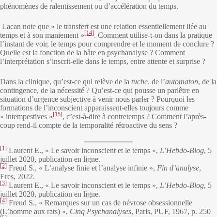
phénomènes de ralentissement ou d’accélération du temps.
Lacan note que « le transfert est une relation essentiellement liée au
[14]
temps et à son maniement »
. Comment utilise-t-on dans la pratique
l’instant de voir, le temps pour comprendre et le moment de conclure ?
Quelle est la fonction de la hâte en psychanalyse ? Comment
l’interprétation s’inscrit-elle dans le temps, entre attente et surprise ?
Dans la clinique, qu’est-ce qui relève de la
tuche
, de l’
automaton
, de la
contingence, de la nécessité ? Qu’est-ce qui pousse un parlêtre en
situation d’urgence subjective à venir nous parler ? Pourquoi les
formations de l’inconscient apparaissent-elles toujours comme
[15]
« intempestives »
, c’est-à-dire à contretemps ? Comment l’après-
coup rend-il compte de la temporalité rétroactive du sens ?
[1]
Laurent E., « Le savoir inconscient et le temps »,
L’Hebdo-Blog
, 5
juillet 2020, publication en ligne.
[2]
Freud S., « L’analyse finie et l’analyse infinie »,
Fin d’analyse
,
Eres, 2022.
[3]
Laurent E., « Le savoir inconscient et le temps »,
L’Hebdo-Blog
, 5
juillet 2020, publication en ligne.
[4]
Freud S., « Remarques sur un cas de névrose obsessionnelle
(L’homme aux rats) »,
Cinq Psychanalyses
, Paris, PUF, 1967, p. 250