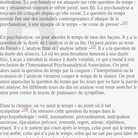
institutions. La psychanalyse est attaquée sur cette question du temps :
on y ressasserait toujours le même passé, sans fin. La psychanalyse a
toujours été critiquée depuis qu’elle existe. La question du temps
semble être une des modalités contemporaines d’attaque de la
[1]
psychanalyse, à une époque où le temps « ne cesse de presser »
.
En psychanalyse, on peut aborder le temps de bien des façons. Il y a la
question de la durée de l’analyse et de sa fin. On peut penser au texte
[2]
de Freud « L’analyse finie et l’analyse infinie »
. Il y a la question de
la durée des séances. Là où les post-freudiens tiennent à une durée
fixe, Lacan a introduit la séance à durée variable, ce qui a mené à son
exclusion de l’International Psychoanalytical Association. On peut
alors saisir la question du temps par la coupure : l’interprétation ou la
scansion de l’analyste viennent couper le temps de la séance. On peut
aussi approcher la question du temps par les tours que va faire la parole
en analyse, les différents tours du dits en analyse vont venir assécher le
sens pour cerner le noyau de jouissance du symptôme.
Dans la clinique, on va saisir le temps « au point où il fait
[3]
symptôme »
. On retrouve cette question du temps dans la
psychopathologie : oubli, traumatisme, procrastination, anticipation
anxieuse, éjaculation précoce, remords, regret, attente, répétition,
retard. Il y a le patient qui court après le temps, celui pour qui le temps
s’est arrêté, celui qui n’a pas le temps, celui qui ne sait pas quoi faire de