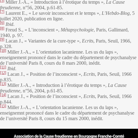
[5]
Miller J.-A., « Introduction à l’érotique du temps »,
La Cause
freudienne
, n°56, 2004, p.61-85.
[7]
Laurent E., « Le savoir inconscient et le temps »,
L’Hebdo-Blog
, 5
juillet 2020, publication en ligne.
[6]
Ibid
.
[8]
Freud S., « L’inconscient »,
Métapsychologie
, Paris, Gallimard,
1940, p. 97.
[9]
Lacan J., « Variantes de la cure-type »,
Ecrits
, Paris, Seuil, 1966,
p.328.
[10]
Miller J.-A., « L’orientation lacanienne. Les us du laps »,
enseignement prononcé dans le cadre du département de psychanalyse
de l’université Paris 8, cours du 8 mars 2000, inédit.
[11]
Ibid
.
[12]
Lacan J., « Position de l’inconscient »,
Ecrits
, Paris, Seuil, 1966
p.835.
[13]
Miller J.-A., « Introduction à l’érotique du temps »,
La Cause
freudienne
, n°56, 2004, p.61-85.
[14]
Lacan J., « Position de l’inconscient »,
Ecrits
, Paris, Seuil, 1966
p.844.
[15]
Miller J.-A., « L’orientation lacanienne. Les us du laps »,
enseignemnt prononcé dans le cadre du département de psychanalyse
de l’université Paris 8, cours du 15 mars 2000, inédit.