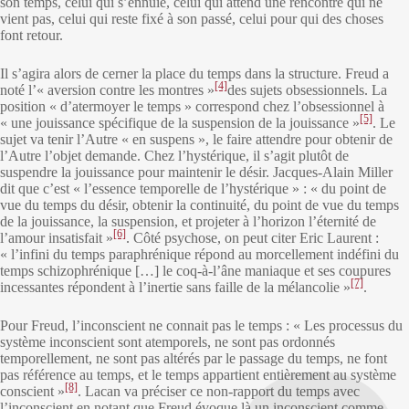
son temps, celui qui s’ennuie, celui qui attend une rencontre qui ne
vient pas, celui qui reste fixé à son passé, celui pour qui des choses
font retour.
Il s’agira alors de cerner la place du temps dans la structure. Freud a
[4]
noté l’« aversion contre les montres »
des sujets obsessionnels. La
position « d’atermoyer le temps » correspond chez l’obsessionnel à
[5]
« une jouissance spécifique de la suspension de la jouissance »
. Le
sujet va tenir l’Autre « en suspens », le faire attendre pour obtenir de
l’Autre l’objet demande. Chez l’hystérique, il s’agit plutôt de
suspendre la jouissance pour maintenir le désir. Jacques-Alain Miller
dit que c’est « l’essence temporelle de l’hystérique » : « du point de
vue du temps du désir, obtenir la continuité, du point de vue du temps
de la jouissance, la suspension, et projeter à l’horizon l’éternité de
[6]
l’amour insatisfait »
. Côté psychose, on peut citer Eric Laurent :
« l’infini du temps paraphrénique répond au morcellement indéfini du
temps schizophrénique […] le coq-à-l’âne maniaque et ses coupures
[7]
incessantes répondent à l’inertie sans faille de la mélancolie »
.
Pour Freud, l’inconscient ne connait pas le temps : « Les processus du
système inconscient sont atemporels, ne sont pas ordonnés
temporellement, ne sont pas altérés par le passage du temps, ne font
pas référence au temps, et le temps appartient entièrement au système
[8]
conscient »
. Lacan va préciser ce non-rapport du temps avec
l’inconscient en notant que Freud évoque là un inconscient comme