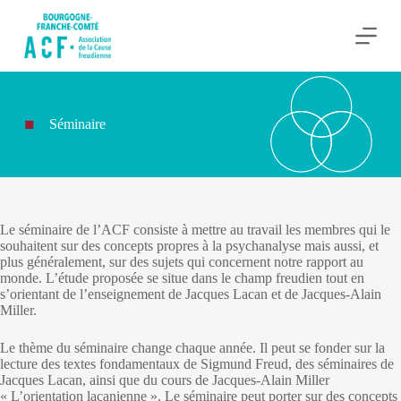
P
a
s
s
e
r
a
Séminaire
u
c
o
n
t
e
n
Le séminaire de l’ACF consiste à mettre au travail les membres qui le
u
souhaitent sur des concepts propres à la psychanalyse mais aussi, et
plus généralement, sur des sujets qui concernent notre rapport au
monde. L’étude proposée se situe dans le champ freudien tout en
s’orientant de l’enseignement de Jacques Lacan et de Jacques-Alain
Miller.
Le thème du séminaire change chaque année. Il peut se fonder sur la
lecture des textes fondamentaux de Sigmund Freud, des séminaires de
Jacques Lacan, ainsi que du cours de Jacques-Alain Miller
« L’orientation lacanienne ». Le séminaire peut porter sur des concepts