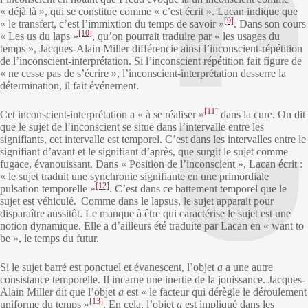
« déjà là », qui se constitue comme « c’est écrit ». Lacan indique que
[9]
« le transfert, c’est l’immixtion du temps de savoir »
. Dans son cours
[10]
« Les us du laps »
, qu’on pourrait traduire par « les usages du
temps », Jacques-Alain Miller différencie ainsi l’inconscient-répétition
de l’inconscient-interprétation. Si l’inconscient répétition fait figure de
« ne cesse pas de s’écrire », l’inconscient-interprétation desserre la
détermination, il fait événement.
[11]
Cet inconscient-interprétation a « à se réaliser »
dans la cure. On dit
que le sujet de l’inconscient se situe dans l’intervalle entre les
signifiants, cet intervalle est temporel. C’est dans les intervalles entre le
signifiant d’avant et le signifiant d’après, que surgit le sujet comme
fugace, évanouissant. Dans « Position de l’inconscient », Lacan écrit :
« le sujet traduit une synchronie signifiante en une primordiale
[12]
pulsation temporelle »
. C’est dans ce battement temporel que le
sujet est véhiculé. Comme dans le lapsus, le sujet apparait pour
disparaître aussitôt. Le manque à être qui caractérise le sujet est une
notion dynamique. Elle a d’ailleurs été traduite par Lacan en « want to
be », le temps du futur.
Si le sujet barré est ponctuel et évanescent, l’objet
a
a une autre
consistance temporelle. Il incarne une inertie de la jouissance. Jacques-
Alain Miller dit que l’objet
a
est « le facteur qui dérègle le déroulement
[13]
uniforme du temps »
. En cela, l’objet
a
est impliqué dans les