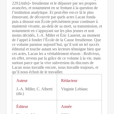
229.[/mfn]» freudienne et le dépasser par ses propres
avancées, et notamment en se frottant à la question de
l’institution analytique. Et peut-être est-ce là le plus
émouvant, de découvrir par quels actes Lacan fonda
puis a dissout son École précisément pour continuer à
maintenir vivante, au-delà de sa mort, sa transmission, et
notamment en s’appuyant sur les plus jeunes et non
moins décidés, J.-A. Miller et Éric Laurent, au moment
de l’appel à fonder l’École de la Cause freudienne. Que
ce volume paraisse aujourd’hui, qu’il soit un tel succès
éditorial et touche autant ses lecteurs témoigne bien que
ces actes, Lacan les a véritablement réussis :
Redivivus
,
en effet, revenu par la grâce de ce volume à la vie, mais
surtout parce que la vive subversion du discours de
Lacan nous travaille encore, nous travaille toujours, et
qu’il nous échoit de le travailler.
Auteur
Rédacteur
J.-A. Miller, C. Alberti
Virginie Leblanc
(dir.)
Éditeur
Année