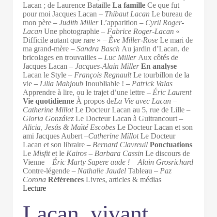
Lacan ; de Laurence Bataille
La famille
Ce que fut
pour moi Jacques Lacan –
Thibaut Lacan
Le bureau de
mon père –
Judith Miller
L’apparition –
Cyril Roger-
Lacan
Une photographie –
Fabrice Roger-Lacan
«
Difficile autant que rare » –
Ève Miller-Rose
Le mari de
ma grand-mère –
Sandra Basch
Au jardin d’Lacan, de
bricolages en trouvailles –
Luc Miller
Aux côtés de
Jacques Lacan –
Jacques-Alain Miller
En analyse
Lacan le Style –
François Regnault
Le tourbillon de la
vie
– Lilia Mahjoub
Inoubliable ! –
Patrick Valas
Apprendre à lire, ou le trajet d’une lettre –
Éric Laurent
Vie quotidienne
À propos de
La Vie avec Lacan –
Catherine Millot
Le Docteur Lacan au 5, rue de Lille –
Gloria González
Le Docteur Lacan à Guitrancourt
–
Alicia, Jesús & Maïté Escobes
Le Docteur Lacan et son
ami Jacques Aubert –
Catherine Millot
Le Docteur
Lacan et son libraire –
Bernard Clavreuil
Ponctuations
Le
Misfit
et le
Kairos –
Barbara Cassin
Le discours de
Vienne –
Éric Marty Sapere aude ! –
Alain Grosrichard
Contre-légende
–
Nathalie Jaudel
Tableau –
Paz
Corona
Références
Livres, articles & médias
Lecture
Lacan, vivant