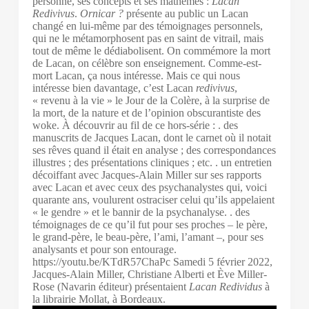
personne, ses concepts et ses mathèmes :
Lacan
Redivivus
.
Ornicar ?
présente au public un Lacan
changé en lui-même par des témoignages personnels,
qui ne le métamorphosent pas en saint de vitrail, mais
tout de même le dédiabolisent. On commémore la mort
de Lacan, on célèbre son enseignement. Comme-est-
mort Lacan, ça nous intéresse. Mais ce qui nous
intéresse bien davantage, c’est Lacan
redivivus
,
« revenu à la vie » le Jour de la Colère, à la surprise de
la mort, de la nature et de l’opinion obscurantiste des
woke. À découvrir au fil de ce hors-série : . des
manuscrits de Jacques Lacan, dont le carnet où il notait
ses rêves quand il était en analyse ; des correspondances
illustres ; des présentations cliniques ; etc. . un entretien
décoiffant avec Jacques-Alain Miller sur ses rapports
avec Lacan et avec ceux des psychanalystes qui, voici
quarante ans, voulurent ostraciser celui qu’ils appelaient
« le gendre » et le bannir de la psychanalyse. . des
témoignages de ce qu’il fut pour ses proches – le père,
le grand-père, le beau-père, l’ami, l’amant –, pour ses
analysants et pour son entourage.
https://youtu.be/KTdR57ChaPc Samedi 5 février 2022,
Jacques-Alain Miller, Christiane Alberti et Ève Miller-
Rose (Navarin éditeur) présentaient
Lacan Redividus
à
la librairie Mollat, à Bordeaux.