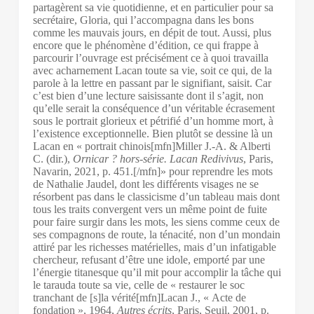
partagèrent sa vie quotidienne, et en particulier pour sa
secrétaire, Gloria, qui l’accompagna dans les bons
comme les mauvais jours, en dépit de tout. Aussi, plus
encore que le phénomène d’édition, ce qui frappe à
parcourir l’ouvrage est précisément ce à quoi travailla
avec acharnement Lacan toute sa vie, soit ce qui, de la
parole à la lettre en passant par le signifiant, saisit. Car
c’est bien d’une lecture saisissante dont il s’agit, non
qu’elle serait la conséquence d’un véritable écrasement
sous le portrait glorieux et pétrifié d’un homme mort, à
l’existence exceptionnelle. Bien plutôt se dessine là un
Lacan en « portrait chinois[mfn]Miller J.-A. & Alberti
C. (dir.),
Ornicar ? hors-série. Lacan Redivivus
, Paris,
Navarin, 2021, p. 451.[/mfn]» pour reprendre les mots
de Nathalie Jaudel, dont les différents visages ne se
résorbent pas dans le classicisme d’un tableau mais dont
tous les traits convergent vers un même point de fuite
pour faire surgir dans les mots, les siens comme ceux de
ses compagnons de route, la ténacité, non d’un mondain
attiré par les richesses matérielles, mais d’un infatigable
chercheur, refusant d’être une idole, emporté par une
l’énergie titanesque qu’il mit pour accomplir la tâche qui
le tarauda toute sa vie, celle de « restaurer le soc
tranchant de [s]la vérité[mfn]Lacan J., « Acte de
fondation », 1964,
Autres écrits
, Paris, Seuil, 2001, p.