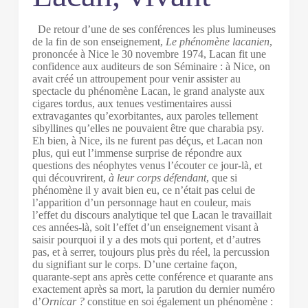
De retour d’une de ses conférences les plus lumineuses
de la fin de son enseignement,
Le phénomène lacanien
,
prononcée à Nice le 30 novembre 1974, Lacan fit une
confidence aux auditeurs de son Séminaire : à Nice, on
avait créé un attroupement pour venir assister au
spectacle du phénomène Lacan, le grand analyste aux
cigares tordus, aux tenues vestimentaires aussi
extravagantes qu’exorbitantes, aux paroles tellement
sibyllines qu’elles ne pouvaient être que charabia psy.
Eh bien, à Nice, ils ne furent pas déçus, et Lacan non
plus, qui eut l’immense surprise de répondre aux
questions des néophytes venus l’écouter ce jour-là, et
qui découvrirent,
à leur corps défendant
, que si
phénomène il y avait bien eu, ce n’était pas celui de
l’apparition d’un personnage haut en couleur, mais
l’effet du discours analytique tel que Lacan le travaillait
ces années-là, soit l’effet d’un enseignement visant à
saisir pourquoi il y a des mots qui portent, et d’autres
pas, et à serrer, toujours plus près du réel, la percussion
du signifiant sur le corps. D’une certaine façon,
quarante-sept ans après cette conférence et quarante ans
exactement après sa mort, la parution du dernier numéro
d’
Ornicar ?
constitue en soi également un phénomène :