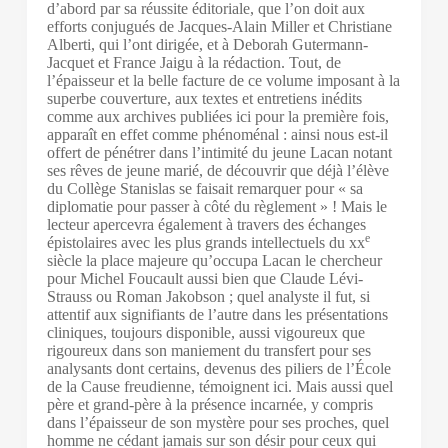
d’abord par sa réussite éditoriale, que l’on doit aux
efforts conjugués de Jacques-Alain Miller et Christiane
Alberti, qui l’ont dirigée, et à Deborah Gutermann-
Jacquet et France Jaigu à la rédaction. Tout, de
l’épaisseur et la belle facture de ce volume imposant à la
superbe couverture, aux textes et entretiens inédits
comme aux archives publiées ici pour la première fois,
apparaît en effet comme phénoménal : ainsi nous est-il
offert de pénétrer dans l’intimité du jeune Lacan notant
ses rêves de jeune marié, de découvrir que déjà l’élève
du Collège Stanislas se faisait remarquer pour « sa
diplomatie pour passer à côté du règlement » ! Mais le
lecteur apercevra également à travers des échanges
e
épistolaires avec les plus grands intellectuels du
xx
siècle la place majeure qu’occupa Lacan le chercheur
pour Michel Foucault aussi bien que Claude Lévi-
Strauss ou Roman Jakobson ; quel analyste il fut, si
attentif aux signifiants de l’autre dans les présentations
cliniques, toujours disponible, aussi vigoureux que
rigoureux dans son maniement du transfert pour ses
analysants dont certains, devenus des piliers de l’École
de la Cause freudienne, témoignent ici. Mais aussi quel
père et grand-père à la présence incarnée, y compris
dans l’épaisseur de son mystère pour ses proches, quel
homme ne cédant jamais sur son désir pour ceux qui