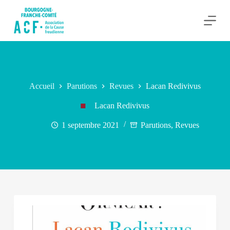
P
a
s
s
e
r
a
u
c
Accueil
Parutions
Revues
Lacan Redivivus
o
n
Lacan Redivivus
t
e
1 septembre 2021
Parutions
,
Revues
n
u