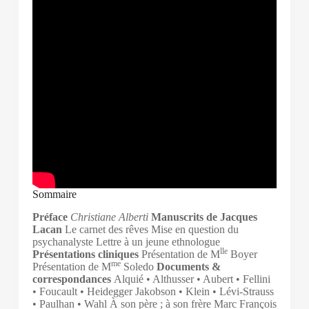
Sommaire
Préface
Christiane Alberti
Manuscrits de Jacques
Lacan
Le carnet des rêves Mise en question du
psychanalyste Lettre à un jeune ethnologue
lle
Présentations cliniques
Présentation de M
Boyer
me
Présentation de M
Soledo
Documents &
correspondances
Alquié • Althusser • Aubert • Fellini
• Foucault • Heidegger Jakobson • Klein • Lévi-Strauss
• Paulhan • Wahl À son père ; à son frère Marc François