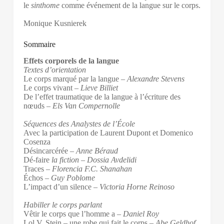
le
sinthome
comme événement de la langue sur le corps.
Monique Kusnierek
Sommaire
Effets corporels de la langue
Textes d’orientation
Le corps marqué par la langue –
Alexandre Stevens
Le corps vivant
– Lieve Billiet
De l’effet traumatique de la langue à l’écriture des
nœuds –
Els Van Compernolle
Séquences des Analystes de l’École
Avec la participation de Laurent Dupont et Domenico
Cosenza
Désincarcérée –
Anne Béraud
Dé-faire
la fiction
–
Dossia Avdelidi
Traces –
Florencia F.C. Shanahan
Échos –
Guy Poblome
L’impact d’un silence –
Victoria Horne Reinoso
Habiller le corps parlant
Vêtir le corps que l’homme a –
Daniel Roy
Lol V. Stein – une robe qui fait le corps –
Abe Geldhof