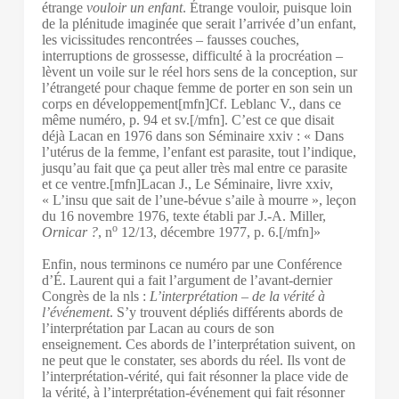
étrange
vouloir
un enfant
. Étrange vouloir, puisque loin
de la plénitude imaginée que serait l’arrivée d’un enfant,
les vicissitudes rencontrées – fausses couches,
interruptions de grossesse, difficulté à la procréation –
lèvent un voile sur le réel hors sens de la conception, sur
l’étrangeté pour chaque femme de porter en son sein un
corps en développement[mfn]Cf. Leblanc V., dans ce
même numéro, p. 94 et sv.[/mfn]. C’est ce que disait
déjà Lacan en 1976 dans son Séminaire
xxiv
: « Dans
l’utérus de la femme, l’enfant est parasite, tout l’indique,
jusqu’au fait que ça peut aller très mal entre ce parasite
et ce ventre.[mfn]Lacan J., Le Séminaire, livre
xxiv
,
« L’insu que sait de l’une-bévue s’aile à mourre », leçon
du 16 novembre 1976, texte établi par J.-A. Miller,
o
Ornicar ?
, n
12/13, décembre 1977, p. 6.[/mfn]»
Enfin, nous terminons ce numéro par une Conférence
d’É. Laurent qui a fait l’argument de l’avant-dernier
Congrès de la nls :
L’interprétation – de la vérité à
l’événement
. S’y trouvent dépliés différents abords de
l’interprétation par Lacan au cours de son
enseignement. Ces abords de l’interprétation suivent, on
ne peut que le constater, ses abords du réel. Ils vont de
l’interprétation-vérité, qui fait résonner la place vide de
la vérité, à l’interprétation-événement qui fait résonner