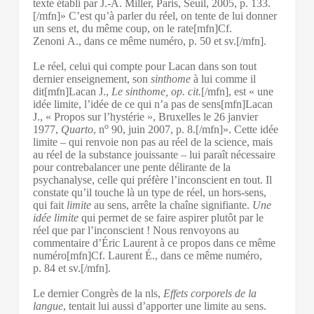
texte établi par J.-A. Miller, Paris, Seuil, 2005, p. 133.
[/mfn]» C’est qu’à parler du réel, on tente de lui donner
un sens et, du même coup, on le rate[mfn]Cf.
Zenoni A., dans ce même numéro, p. 50 et sv.[/mfn].
Le réel, celui qui compte pour Lacan dans son tout
dernier enseignement, son
sinthome
à lui comme il
dit[mfn]Lacan J.,
Le sinthome, op. cit.
[/mfn], est « une
idée limite, l’idée de ce qui n’a pas de sens[mfn]Lacan
J., « Propos sur l’hystérie », Bruxelles le 26 janvier
o
1977,
Quarto
, n
90, juin 2007, p. 8.[/mfn]». Cette idée
limite – qui renvoie non pas au réel de la science, mais
au réel de la substance jouissante – lui paraît nécessaire
pour contrebalancer une pente délirante de la
psychanalyse, celle qui préfère l’inconscient en tout. Il
constate qu’il touche là un type de réel, un hors-sens,
qui fait
limite
au sens, arrête la chaîne signifiante.
Une
idée limite
qui permet de se faire aspirer plutôt par le
réel que par l’inconscient ! Nous renvoyons au
commentaire d’Éric Laurent à ce propos dans ce même
numéro[mfn]Cf. Laurent É., dans ce même numéro,
p. 84 et sv.[/mfn].
Le dernier Congrès de la nls,
Effets corporels de la
langue
, tentait lui aussi d’apporter une limite au sens.