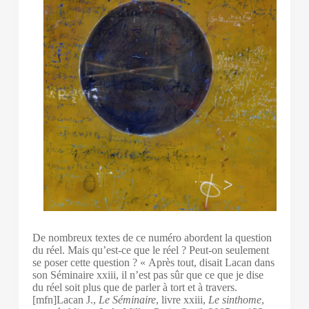
De nombreux textes de ce numéro abordent la question
du réel. Mais qu’est-ce que le réel ? Peut-on seulement
se poser cette question ? « Après tout, disait Lacan dans
son Séminaire
xxiii
, il n’est pas sûr que ce que je dise
du réel soit plus que de parler à tort et à travers.
[mfn]Lacan J.,
Le Séminaire
, livre
xxiii
,
Le sinthome
,