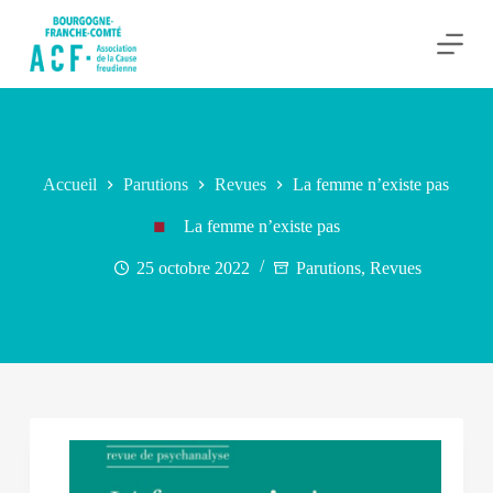
P
a
s
s
e
r
a
u
c
Accueil
Parutions
Revues
La femme n’existe pas
o
n
La femme n’existe pas
t
e
25 octobre 2022
Parutions
,
Revues
n
u