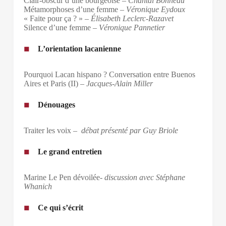
Clair-obscur d’une bourgeoise –
Chantal Bonneau
Métamorphoses d’une femme –
Véronique Eydoux
« Faite pour ça ? » –
Élisabeth Leclerc-Razavet
Silence d’une femme –
Véronique Pannetier
L’orientation lacanienne
Pourquoi Lacan hispano ? Conversation entre Buenos
Aires et Paris (II) –
Jacques-Alain Miller
Dénouages
Traiter les voix –
débat présenté par Guy Briole
Le grand entretien
Marine Le Pen dévoilée-
discussion avec Stéphane
Whanich
Ce qui s’écrit