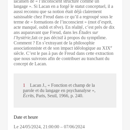
lacanien de « l’inconscient structuré comme un
langage ». Si Lacan en a forgé le statut conceptuel, il a
aussi reconnu que sa notion était déjà clairement
saisissable chez Freud dans ce qu’il a regroupé sous le
terme de « formations de l’inconscient » (mot d’esprit,
acte manqué, oubli et rêve). En réalité, c’est près de dix
ans auparavant que Freud, dans les
Études sur
l’hystérie
,fait ce pas décisif à propos du symptôme.
Comment ? En s’extrayant de la philosophie
e
associationniste et de son impact idéologique au XIX
siècle. C’est le pas à pas de Freud dans cette extraction
que nous suivrons afin de contribuer au tranchant du
concept de Lacan.
1
Lacan J., « Fonction et champ de la
parole et du langage en psychanalyse »,
Écrits
, Paris, Seuil, 1966, p. 240.
Date et heure
Le
24/05/2024
,
21:00:00
–
07/06/2024