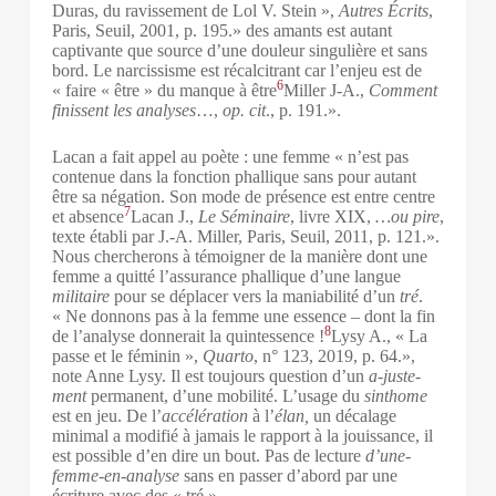
Duras, du ravissement de Lol V. Stein »,
Autres Écrits
,
Paris, Seuil, 2001, p. 195.
» des amants est autant
captivante que source d’une douleur singulière et sans
bord. Le narcissisme est récalcitrant car l’enjeu est de
6
« faire « être » du manque à être
Miller J-A.,
Comment
finissent les analyses
…,
op. cit
., p. 191.
».
Lacan a fait appel au poète : une femme « n’est pas
contenue dans la fonction phallique sans pour autant
être sa négation. Son mode de présence est entre centre
7
et absence
Lacan J.,
Le Séminaire
, livre XIX,
…ou pire
,
texte établi par J.-A. Miller, Paris, Seuil, 2011, p. 121.
».
Nous chercherons à témoigner de la manière dont une
femme a quitté l’assurance phallique d’une langue
militaire
pour se déplacer vers la maniabilité d’un
tré
.
« Ne donnons pas à la femme une essence – dont la fin
8
de l’analyse donnerait la quintessence !
Lysy A., « La
passe et le féminin »,
Quarto
, n° 123, 2019, p. 64.
»,
note Anne Lysy. Il est toujours question d’un
a-juste-
ment
permanent, d’une mobilité. L’usage du
sinthome
est en jeu. De l’
accélération
à l’
élan,
un décalage
minimal a modifié à jamais le rapport à la jouissance, il
est possible d’en dire un bout. Pas de lecture
d’une-
femme-en-analyse
sans en passer d’abord par une
écriture avec des « tré ».