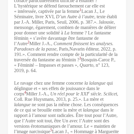
coriace particulièrement difficile à entamer ?
L’hystérique se défend farouchement car elle est
1
« intéressée, captivée par la femme
Lacan J., Le
Séminaire, livre XVI,
D’un Autre à l’autre
, texte établi
par J.-A. Miller, Paris, Seuil, 2006, p. 387.
». Jalousie,
mensonge, égarement, combien de manières de délirer
pour donner une solidité à
La
femme ? Le fantasme
féminin « s’avère davantage être fantasme de
2
l’Autre
Miller J.-A.,
Comment finissent les analyses.
Paradoxes de la passe
, Paris,Navarin éditeur, 2022, p.
191.
». Comment rendre compte de la particularité de la
3
traversée du fantasme au féminin ?
Bosquin-Caroz P.,
« Féminité – Impasses et passes »,
Quarto
, n° 123,
2019, p. 64.
Le ravage chez une femme concerne
la lalangue
qui
déglingue et « ses effets de jouissance dans le
4
e
corps
Miller J.-A.,
Un réel pour le XXI
siècle
.
Scilicet
,
Coll. Rue Huysmans, 2013, p. 25.
». La mère et
lalangue
ne sont pas la même chose. Les conséquences
de ce qui se brouille entre la mère et
lalangue
dans le
rapport à l’amour sont radicales. Être tout pour l’Autre,
que l’Autre soit tout, être Un avec l’Autre sont des
versions érotomaniaques de l’amour. Le « maintien de
5
l’image narcissique
Lacan J., « Hommage à Marguerite