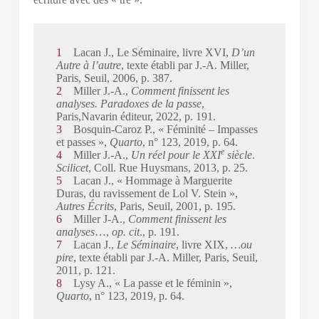
1
Lacan J., Le Séminaire, livre XVI,
D’un
Autre à l’autre
, texte établi par J.-A. Miller,
Paris, Seuil, 2006, p. 387.
2
Miller J.-A.,
Comment finissent les
analyses. Paradoxes de la passe
,
Paris,Navarin éditeur, 2022, p. 191.
3
Bosquin-Caroz P., « Féminité – Impasses
et passes »,
Quarto
, n° 123, 2019, p. 64.
e
4
Miller J.-A.,
Un réel pour le XXI
siècle
.
Scilicet
, Coll. Rue Huysmans, 2013, p. 25.
5
Lacan J., « Hommage à Marguerite
Duras, du ravissement de Lol V. Stein »,
Autres Écrits
, Paris, Seuil, 2001, p. 195.
6
Miller J-A.,
Comment finissent les
analyses
…,
op. cit
., p. 191.
7
Lacan J.,
Le Séminaire
, livre XIX,
…ou
pire
, texte établi par J.-A. Miller, Paris, Seuil,
2011, p. 121.
8
Lysy A., « La passe et le féminin »,
Quarto
, n° 123, 2019, p. 64.