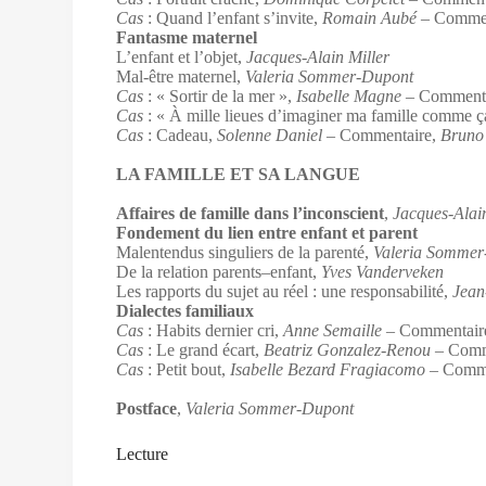
Cas
: Quand l’enfant s’invite,
Romain Aubé
– Commen
Fantasme maternel
L’enfant et l’objet,
Jacques-Alain Miller
Mal-être maternel,
Valeria Sommer-Dupont
Cas
: « Sortir de la mer »,
Isabelle Magne
– Comment
Cas
: « À mille lieues d’imaginer ma famille comme ç
Cas
: Cadeau,
Solenne Daniel
– Commentaire,
Bruno 
LA FAMILLE ET SA LANGUE
Affaires de famille dans l’inconscient
,
Jacques-Alai
Fondement du lien entre enfant et parent
Malentendus singuliers de la parenté,
Valeria Sommer
De la relation parents–enfant,
Yves Vanderveken
Les rapports du sujet au réel : une responsabilité,
Jean
Dialectes familiaux
Cas
: Habits dernier cri,
Anne Semaille
– Commentair
Cas
: Le grand écart,
Beatriz Gonzalez-Renou
– Comm
Cas
: Petit bout,
Isabelle Bezard Fragiacomo
– Comme
Postface
,
Valeria Sommer-Dupont
Lecture