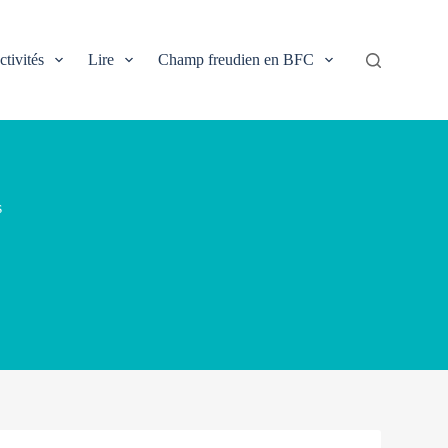
ctivités
Lire
Champ freudien en BFC
s