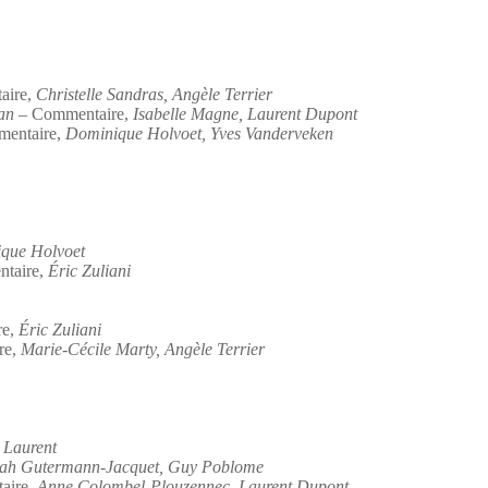
aire,
Christelle Sandras, Angèle Terrier
an
– Commentaire,
Isabelle Magne, Laurent Dupont
entaire,
Dominique Holvoet, Yves Vanderveken
que Holvoet
taire,
Éric Zuliani
re,
Éric Zuliani
re,
Marie-Cécile Marty, Angèle Terrier
 Laurent
ah Gutermann-Jacquet, Guy Poblome
aire,
Anne Colombel-Plouzennec, Laurent Dupont