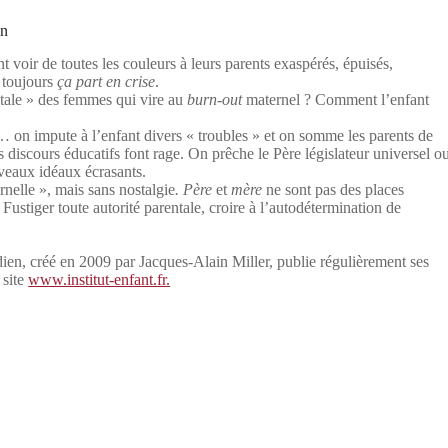
en
t voir de toutes les couleurs à leurs parents exaspérés, épuisés,
s toujours
ça part en crise
.
ntale » des femmes qui vire au
burn-out
maternel ? Comment l’enfant
… on impute à l’enfant divers « troubles » et on somme les parents de
s discours éducatifs font rage. On prêche le Père législateur universel o
veaux idéaux écrasants.
rnelle », mais sans nostalgie
. Père
et
mère
ne sont pas des places
Fustiger toute autorité parentale, croire à l’autodétermination de
ien, créé en 2009 par Jacques-Alain Miller, publie régulièrement ses
 site
www.institut-enfant.fr.