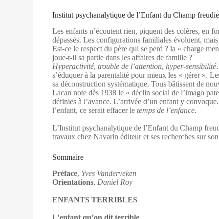
Institut psychanalytique de l’Enfant du Champ freudi
Les enfants n’écoutent rien, piquent des colères, en fon
dépassés. Les configurations familiales évoluent, mai
Est-ce le respect du père qui se perd ? la « charge me
joue-t-il sa partie dans les affaires de famille ?
Hyperactivité
,
trouble de l’attention
,
hyper-sensibilité
s’éduquer à la parentalité pour mieux les « gérer ». Le
sa déconstruction systématique. Tous bâtissent de nou
Lacan note dès 1938 le « déclin social de l’imago pate
définies à l’avance. L’arrivée d’un enfant y convoque. 
l’enfant, ce serait effacer le
temps de l’enfance
.
L’Institut psychanalytique de l’Enfant du Champ freud
travaux chez Navarin éditeur et ses recherches sur son
Sommaire
Préface
,
Yves Vanderveken
Orientations
,
Daniel Roy
ENFANTS TERRIBLES
L’enfant qu’on dit terrible