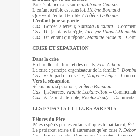
Pas d’enfance sans surmoi,
Adriana Campos
L’enfant terrible est sans loi,
Hélène Bonnaud
Que veut l’enfant terrible ?
Hélène Deltombe
L’enfant joue sa partie
Cas
: Border la terreur,
Natacha Billouard
– Comment
Cas
: Du jeu dans la règle,
Jocelyne Huguet-Manouki
Cas
: Un enfant qui répond,
Mathilde Madelin
– Comm
CRISE ET SÉPARATION
Dans la crise
En famille : du bruit et des éclats,
Éric Zuliani
La crise : principe organisateur de la famille ?,
Domini
Cas
: « On part en crise ! »,
Morgane Léger
– Commen
Vers la séparation
Séparation, séparations,
Hélène Bonnaud
Cas
: Inséparées,
Virginie Leblanc-Roïc
– Commentai
Cas
: À l’abri du terrible,
Nicolas Jeudy
– Commentai
LES ENFANTS ET LEURS PARENTS
Fêlures du Père
Pères espérés par les enfants d’après le patriarcat,
Éric
Le patriarcat existe-t-il autrement qu’en crise ?,
Debor
Cas
: Portrait craché,
Dominique Corpelet
– Comment