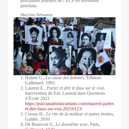
prochaines journées de l’ECF en novembre
prochain.
Maryline Rebsamen
Halimi G.,
La cause des femmes
, Éditions
Gallimard, 1992.
Laurent E.,
Parler et dire le faux sur le vrai
,
Intervention de Eric Laurent dans Questions
d’École 2021
https://psicoanalisislacaniano.com/elaurent-parler-
et-dire-faux-sur-vrai-20210123/
Cixous H.,
Le rire de la méduse et autres iro
nies,
Galilée, 2010
De Beauvoir S.,
Le deuxième sexe
, Paris,