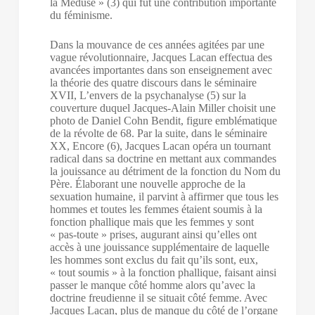
la Méduse » (3) qui fut une contribution importante
du féminisme.
Dans la mouvance de ces années agitées par une
vague révolutionnaire, Jacques Lacan effectua des
avancées importantes dans son enseignement avec
la théorie des quatre discours dans le séminaire
XVII, L’envers de la psychanalyse (5) sur la
couverture duquel Jacques-Alain Miller choisit une
photo de Daniel Cohn Bendit, figure emblématique
de la révolte de 68. Par la suite, dans le séminaire
XX, Encore (6), Jacques Lacan opéra un tournant
radical dans sa doctrine en mettant aux commandes
la jouissance au détriment de la fonction du Nom du
Père. Élaborant une nouvelle approche de la
sexuation humaine, il parvint à affirmer que tous les
hommes et toutes les femmes étaient soumis à la
fonction phallique mais que les femmes y sont
« pas-toute » prises, augurant ainsi qu’elles ont
accès à une jouissance supplémentaire de laquelle
les hommes sont exclus du fait qu’ils sont, eux,
« tout soumis » à la fonction phallique, faisant ainsi
passer le manque côté homme alors qu’avec la
doctrine freudienne il se situait côté femme. Avec
Jacques Lacan, plus de manque du côté de l’organe