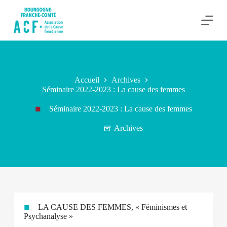
P
a
s
s
e
r
a
u
Accueil
Archives
c
Séminaire 2022-2023 : La cause des femmes
o
n
Séminaire 2022-2023 : La cause des femmes
t
e
n
Archives
u
LA CAUSE DES FEMMES, « Féminismes et
Psychanalyse »