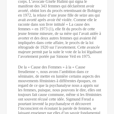
corps. L’avocate Gisèle Halimi qui signa le
manifeste des 343 femmes qui déclarèrent avoir
avorté, obtint lors du procès retentissant de Bobigny
en 1972, la relaxe d’une jeune fille de seize ans qui
avait avorté après avoir été violée. Comme elle le
raconte dans son livre intitulé « La cause des
femmes » en 1973 (1), elle fit du procès de cette
jeune femme mineure, de sa mère qui l’avait aidée à
avorter et des deux autres femmes qui avaient été
impliquées dans cette affaire, le procès de la loi
rétrograde de 1920 sur l’avortement. Cette avancée
majeure permit par la suite le vote de la loi légalisant
l’avortement portée par Simone Veil en 1975.
De la « Cause des Femmes » à la « Cause
freudienne », nous avons l’ambition dans ce
séminaire, de mettre en lumière certains aspects des
mouvements féministes à différentes époques, en
regard de ce que la psychanalyse nous a appris sur
les femmes, puisque, nous pouvons le dire, elles ont
toujours fait cause commune, même si les féministes
ont souvent récusé cette idée. Sigmund Freud a
pourtant inventé la psychanalyse et découvert
l’inconscient en écoutant la parole de femmes, se
laissant enseigner par elles d’un savoir fondamental