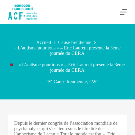
P
a
s
s
e
r
a
Accueil
Cause freudienne
u
« L’autisme pour tous » – Eric Laurent présente la 3ème
c
journée du CERA
o
n
« L’autisme pour tous » – Eric Laurent présente la 3ème
t
journée du CERA
e
n
Cause freudienne
,
LWT
u
Depuis le dernier congrès de l’association mondiale de
psychanalyse, qui s’est tenu sous le titre tiré de
l’aphorisme de Lacan « Tout le monde est fou », Eric