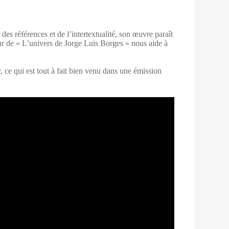
u des références et de l’intertextualité, son œuvre paraît
teur de « L’univers de Jorge Luis Borges » nous aide à
, ce qui est tout à fait bien venu dans une émission