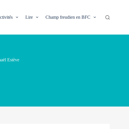
ctivités
Lire
Champ freudien en BFC
haël Estève