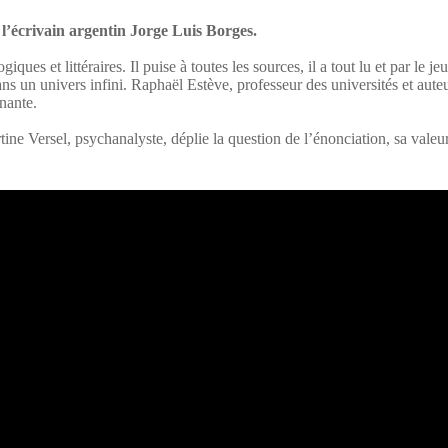
’écrivain argentin Jorge Luis Borges.
ques et littéraires. Il puise à toutes les sources, il a tout lu et par le je
r dans un univers infini. Raphaël Estève, professeur des universités et au
nnante.
ine Versel, psychanalyste, déplie la question de l’énonciation, sa valeur