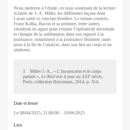
Nous mettrons à l’étude, en nous soutenant de la lecture
éclairée de J.-A. Miller, les différentes façons dont
Lacan saisit ce concept freudien. Le roman courtois,
Franz Kafka, Bacon et sa peinture, entre autres,
viendront en appui pour extraire l’opérativité doctrinale
et clinique de la sublimation dans son rapport à la
jouissance, notamment à la jouissance féminine, mais
aussi à la fin de l’analyse, dans son lien au corps et au
sinthome
.
1
Miller J.-A., « L’inconscient et le corps
e
parlant »,
Le Réel mis à jour au XXI
siècle
,
Paris, collection Huysmans, 2014, p. 314.
Date et heure
Le
08/04/2025
,
21:00:00
–
10/06/2025
Lieu