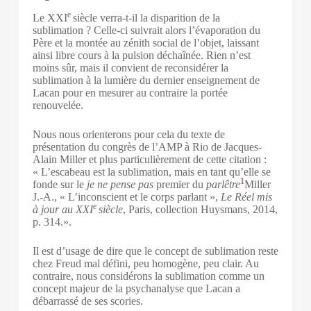
e
Le XXI
siècle verra-t-il la disparition de la
sublimation ? Celle-ci suivrait alors l’évaporation du
Père et la montée au zénith social de l’objet, laissant
ainsi libre cours à la pulsion déchaînée. Rien n’est
moins sûr, mais il convient de reconsidérer la
sublimation à la lumière du dernier enseignement de
Lacan pour en mesurer au contraire la portée
renouvelée.
Nous nous orienterons pour cela du texte de
présentation du congrès de l’AMP à Rio de Jacques-
Alain Miller et plus particulièrement de cette citation :
« L’escabeau est la sublimation, mais en tant qu’elle se
1
fonde sur le
je ne pense pas
premier du
parlêtre
Miller
J.-A., « L’inconscient et le corps parlant »,
Le Réel mis
e
à jour au XXI
siècle
, Paris, collection Huysmans, 2014,
p. 314.
».
Il est d’usage de dire que le concept de sublimation reste
chez Freud mal défini, peu homogène, peu clair. Au
contraire, nous considérons la sublimation comme un
concept majeur de la psychanalyse que Lacan a
débarrassé de ses scories.