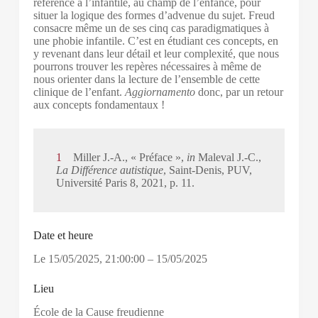
référence à l’infantile, au champ de l’enfance, pour
situer la logique des formes d’advenue du sujet. Freud
consacre même un de ses cinq cas paradigmatiques à
une phobie infantile. C’est en étudiant ces concepts, en
y revenant dans leur détail et leur complexité, que nous
pourrons trouver les repères nécessaires à même de
nous orienter dans la lecture de l’ensemble de cette
clinique de l’enfant.
Aggiornamento
donc, par un retour
aux concepts fondamentaux !
1
Miller J.-A., « Préface »,
in
Maleval J.-C.,
La Différence autistique
, Saint-Denis, PUV,
Université Paris 8, 2021, p. 11.
Date et heure
Le
15/05/2025
,
21:00:00
–
15/05/2025
Lieu
École de la Cause freudienne