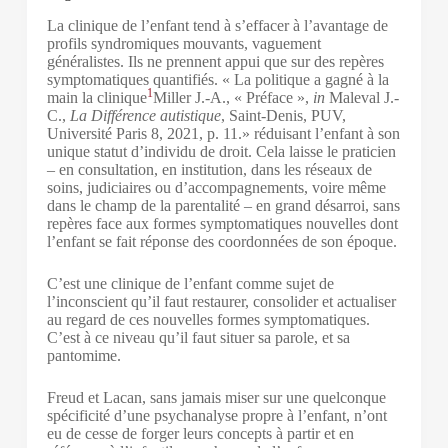
La clinique de l’enfant tend à s’effacer à l’avantage de
profils syndromiques mouvants, vaguement
généralistes. Ils ne prennent appui que sur des repères
symptomatiques quantifiés. « La politique a gagné à la
1
main la clinique
Miller J.-A., « Préface »,
in
Maleval J.-
C.,
La Différence autistique
, Saint-Denis, PUV,
Université Paris 8, 2021, p. 11.
» réduisant l’enfant à son
unique statut d’individu de droit. Cela laisse le praticien
– en consultation, en institution, dans les réseaux de
soins, judiciaires ou d’accompagnements, voire même
dans le champ de la parentalité – en grand désarroi, sans
repères face aux formes symptomatiques nouvelles dont
l’enfant se fait réponse des coordonnées de son époque.
C’est une clinique de l’enfant comme sujet de
l’inconscient qu’il faut restaurer, consolider et actualiser
au regard de ces nouvelles formes symptomatiques.
C’est à ce niveau qu’il faut situer sa parole, et sa
pantomime.
Freud et Lacan, sans jamais miser sur une quelconque
spécificité d’une psychanalyse propre à l’enfant, n’ont
eu de cesse de forger leurs concepts à partir et en