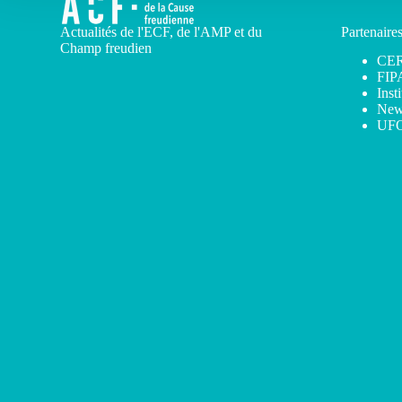
Actualités de l'ECF, de l'AMP et du
Partenaire
Champ freudien
CE
FIP
Inst
New
UF