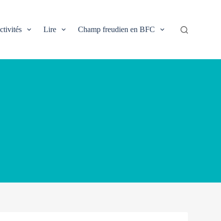
ctivités
Lire
Champ freudien en BFC