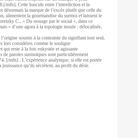
.[/mfn]. Cette bascule entre l’interdiction et la
nt désormais la marque de l’excès plutôt que celle du
ion, alimentent la gourmandise du surmoi et laissent le
Koretzky C., « Du nouage par le social », dans ce
is « d’une agora à la topologie inouïe : délocalisée,
l’origine soumis à la contrainte du signifiant tout seul,
ès lors considérer, comme le souligne
 qui reste à la fois enkystée et agissante
s de paroles surmoïques sont particulièrement
. [/mfn] . L’expérience analytique, si elle est portée
jouissance qu’ils sécrètent, au profit du désir.