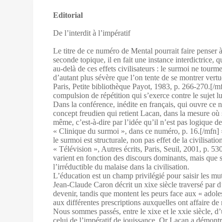
Editorial
De l’interdit à l’impératif
Le titre de ce numéro de Mental pourrait faire penser 
seconde topique, il en fait une instance interdictrice, 
au-delà de ces effets civilisateurs : le surmoi ne tourm
d’autant plus sévère que l’on tente de se montrer vert
Paris, Petite bibliothèque Payot, 1983, p. 266‑270.[/mf
compulsion de répétition qui s’exerce contre le sujet 
Dans la conférence, inédite en français, qui ouvre ce 
concept freudien qui retient Lacan, dans la mesure où s
même, c’est-à-dire par l’idée qu’il n’est pas logique d
« Clinique du surmoi », dans ce numéro, p. 16.[/mfn] 
le surmoi est structurale, non pas effet de la civilisat
« Télévision », Autres écrits, Paris, Seuil, 2001, p. 5
varient en fonction des discours dominants, mais que sa 
l’irréductible du malaise dans la civilisation.
L’éducation est un champ privilégié pour saisir les mut
Jean‑Claude Caron décrit un xixe siècle traversé par d
devenir, tandis que montent les peurs face aux « adole
aux différentes prescriptions auxquelles ont affaire de 
Nous sommes passés, entre le xixe et le xxie siècle, d’
celui de l’impératif de jouissance. Or Lacan a démontré