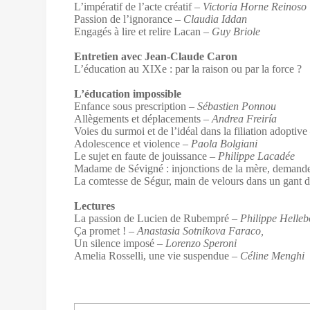
L’impératif de l’acte créatif –
Victoria Horne Reinoso
Passion de l’ignorance –
Claudia Iddan
Engagés à lire et relire Lacan
– Guy Briole
Entretien avec Jean-Claude Caron
L’éducation au XIXe : par la raison ou par la force ?
L’éducation impossible
Enfance sous prescription
– Sébastien Ponnou
Allègements et déplacements
– Andrea Freiría
Voies du surmoi et de l’idéal dans la filiation adoptive
Adolescence et violence
– Paola Bolgiani
Le sujet en faute de jouissance
– Philippe Lacadée
Madame de Sévigné : injonctions de la mère, demande
La comtesse de Ségur, main de velours dans un gant d
Lectures
La passion de Lucien de Rubempré
– Philippe Helleb
Ça promet !
– Anastasia Sotnikova Faraco,
Un silence imposé
– Lorenzo Speroni
Amelia Rosselli, une vie suspendue
– Céline Menghi