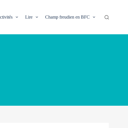
ctivités
Lire
Champ freudien en BFC