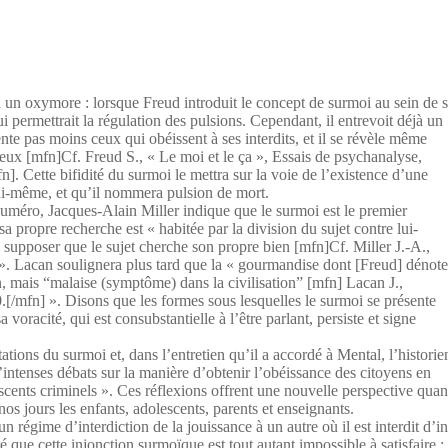
à un oxymore : lorsque Freud introduit le concept de surmoi au sein de 
qui permettrait la régulation des pulsions. Cependant, il entrevoit déjà un
ente pas moins ceux qui obéissent à ses interdits, et il se révèle même
ueux [mfn]Cf. Freud S., « Le moi et le ça », Essais de psychanalyse,
n]. Cette bifidité du surmoi le mettra sur la voie de l’existence d’une
lui-même, et qu’il nommera pulsion de mort.
numéro, Jacques-Alain Miller indique que le surmoi est le premier
a propre recherche est « habitée par la division du sujet contre lui-
e supposer que le sujet cherche son propre bien [mfn]Cf. Miller J.-A.,
». Lacan soulignera plus tard que la « gourmandise dont [Freud] dénot
ion, mais “malaise (symptôme) dans la civilisation” [mfn] Lacan J.,
30.[/mfn] ». Disons que les formes sous lesquelles le surmoi se présente
voracité, qui est consubstantielle à l’être parlant, persiste et signe
ations du surmoi et, dans l’entretien qu’il a accordé à Mental, l’historie
’intenses débats sur la manière d’obtenir l’obéissance des citoyens en
scents criminels ». Ces réflexions offrent une nouvelle perspective quan
nos jours les enfants, adolescents, parents et enseignants.
un régime d’interdiction de la jouissance à un autre où il est interdit d
 que cette injonction surmoïque est tout autant impossible à satisfaire :