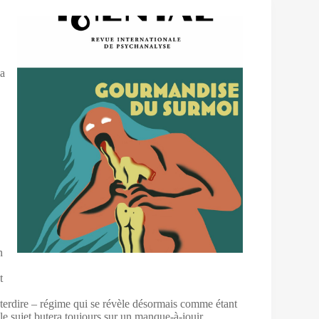
sa
e
n
t
’interdire – régime qui se révèle désormais comme étant
 le sujet butera toujours sur un manque-à-jouir