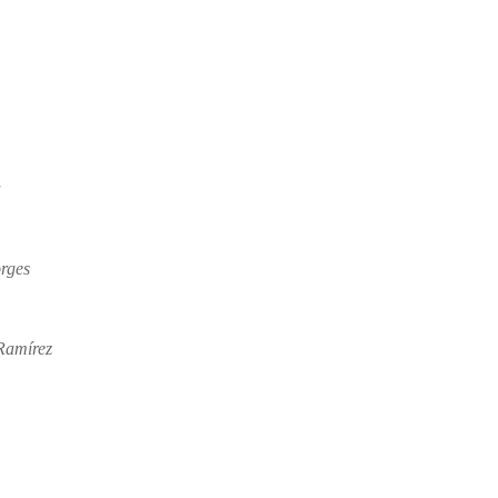
a
rges
Ramírez