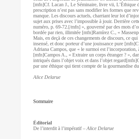
[mfn]Cf. Lacan J., Le Séminaire, livre vii, L’Éthique de
prescription n’est pas sans modifier les formes que re
manque. Les discours actuels, charriant leur lot d’injo
sujet aux prises avec l’impossible à jouir. Derrière ce
numéro, p. 69‑72.[/mfn] », gouverné par des mots d’ord
bordée par rien, illimitée [mfn]Ramírez C., « Massenp
Mais, en deçà de ces changements de discours, ce qui ne 
insensé, et donc porteur d’une jouissance pure [mfn]Cf
Adriana Campos, que « le surmoi est l’incorporation, à 
[mfn]Campos A., « Extraire un corps étranger ? », dan
intriqués dans l’objet voix et dans l’objet regard[mfn]
par une éthique qui tient compte de la gourmandise du s
Alice Delarue
Sommaire
Éditorial
De l’interdit à l’impératif
– Alice Delarue