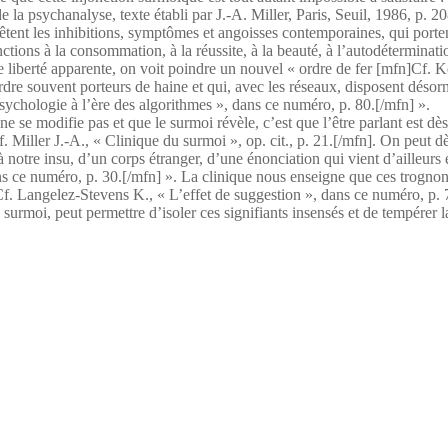
 la psychanalyse, texte établi par J.‑A. Miller, Paris, Seuil, 1986, p. 208
vêtent les inhibitions, symptômes et angoisses contemporaines, qui porte
nctions à la consommation, à la réussite, à la beauté, à l’autodéterminat
tte liberté apparente, on voit poindre un nouvel « ordre de fer [mfn]Cf. 
re souvent porteurs de haine et qui, avec les réseaux, disposent désorma
sychologie à l’ère des algorithmes », dans ce numéro, p. 80.[/mfn] ».
se modifie pas et que le surmoi révèle, c’est que l’être parlant est dès 
. Miller J.-A., « Clinique du surmoi », op. cit., p. 21.[/mfn]. On peut d
notre insu, d’un corps étranger, d’une énonciation qui vient d’ailleurs et
s ce numéro, p. 30.[/mfn] ». La clinique nous enseigne que ces trognon
Cf. Langelez-Stevens K., « L’effet de suggestion », dans ce numéro, p. 74
urmoi, peut permettre d’isoler ces signifiants insensés et de tempérer la 