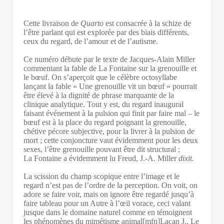
Cette livraison de
Quarto
est consacrée à la schize de
l’être parlant qui est explorée par des biais différents,
ceux du regard, de l’amour et de l’autisme.
Ce numéro débute par le texte de Jacques-Alain Miller
commentant la fable de La Fontaine sur la grenouille et
le bœuf. On s’aperçoit que le célèbre octosyllabe
lançant la fable « Une grenouille vit un bœuf » pourrait
être élevé à la dignité de phrase marquante de la
clinique analytique. Tout y est, du regard inaugural
faisant événement à la pulsion qui finit par faire mal – le
bœuf est à la place du regard poignant la grenouille,
chétive pécore subjective, pour la livrer à la pulsion de
mort ; cette conjoncture vaut évidemment pour les deux
sexes, l’être grenouille pouvant être dit structural ;
La Fontaine a évidemment lu Freud, J.-A. Miller
dixit.
La scission du champ scopique entre l’image et le
regard n’est pas de l’ordre de la perception. On voit, on
adore se faire voir, mais on ignore être regardé jusqu’à
faire tableau pour un Autre à l’œil vorace, ceci valant
jusque dans le domaine naturel comme en témoignent
les phénomènes du mimétisme animal[mfn]Lacan J., Le