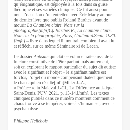
qu’énigmatique, est déployée à la fois dans sa guise
théorique et ses variétés cliniques. Ce fut aussi pour
nous l’occasion d’un entretien avec Éric Marty autour
du dernier livre que publia Roland Barthes avant de
mourir
La Chambre claire. Note sur la
photographie[mfn]Cf. Barthes R., La chambre claire.
Note sur la photographie, Paris, Gallimard/Seuil, 1980.
[/mfn]
– livre dans lequel il montrait combien il avait lu
et réfléchi sur ce même Séminaire xi de Lacan.
Le dossier
Autisme
qui clôt ce volume traite aussi de la
fracture constitutive de l’être parlant mais autrement,
soit en explorant le rapport particulier du sujet dit autiste
avec le signifiant et l’objet – le signifiant maître est
forclos, l’objet du monde compensant dialectiquement
le chaos qui en résulte[mfn]Miller J.-A.,
« Préface », in Maleval J.-Cl., La Différence autistique,
Saint-Denis, PUV, 2021, p. 13-14.[/mfn]. Les textes
cliniques publiés dans ce numéro montrent comment ce
chaos trouve à se tempérer, voire à s’humaniser, avec la
psychanalyse.
Philippe Hellebois