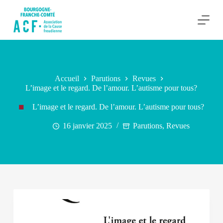
P
a
s
s
e
r
a
u
Accueil
Parutions
Revues
c
L’image et le regard. De l’amour. L’autisme pour tous?
o
n
L’image et le regard. De l’amour. L’autisme pour tous?
t
e
n
16 janvier 2025
Parutions
,
Revues
u