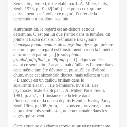
Séminaire, livre xi, texte établi par J.-A. Miller, Paris,
Seuil, 1973, p. 91-92[/mfn] – et pour ceux qui ne
parviennent pas à voiler ce regard, l’enfer de la
persécution n’est donc pas loin.
Autrement dit, le regard est au-dehors et nous
détermine. C’est par lui que j’entre dans la lumière, dit
joliment Lacan dans son Séminaire
Les Quatre
Concepts fondamentaux de la psychanalyse
, qui précise
encore « que le regard est l’instrument par où la lumière
s’incarne, et par où […] je suis
photo-
graphié[mfn]Ibid., p. 98[/mfn]
». Quelques années
avant ce séminaire, Lacan situait d’ailleurs l’amour dans
cette même lumière dévorante, puisqu’il est d’abord
chute, avec cet alexandrin discret, mais tellement juste :
« L’amour est un caillou brillant dans le
soleil[mfn]Lacan J., Le Séminaire, livre III, Les
psychoses, texte établi par J.-A. Miller, Paris, Seuil,
1981, p. 257 ; « L’instance de la lettre dans
l’inconscient ou la raison depuis Freud », Ecrits, Paris,
Seuil 1966, p. 508.[/mfn] » – vous en trouverez, et pour
la première fois semble-t-il, un commentaire dans les
pages qui suivent.
Cette structure du champ scopique, aussi passionnante