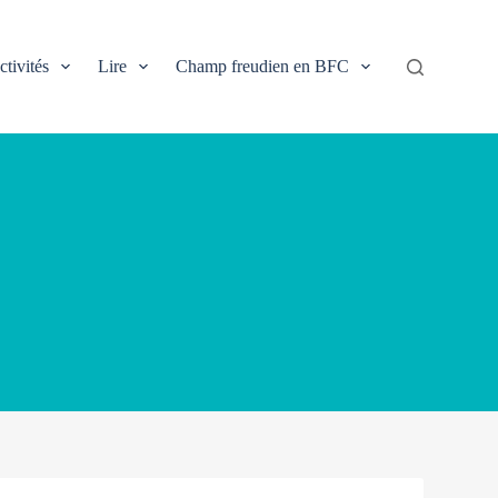
ctivités
Lire
Champ freudien en BFC