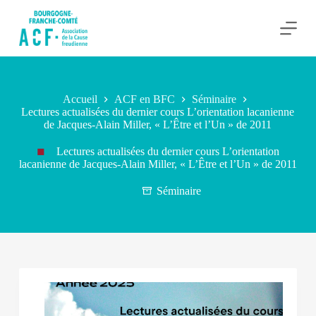
P
a
s
s
e
r
a
Accueil
ACF en BFC
Séminaire
u
Lectures actualisées du dernier cours L’orientation lacanienne
c
de Jacques-Alain Miller, « L’Être et l’Un » de 2011
o
n
Lectures actualisées du dernier cours L’orientation
t
lacanienne de Jacques-Alain Miller, « L’Être et l’Un » de 2011
e
n
Séminaire
u