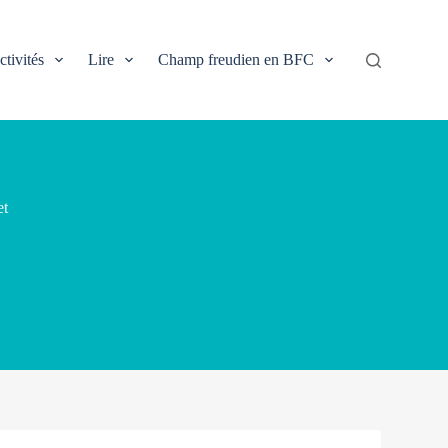
ctivités
Lire
Champ freudien en BFC
et