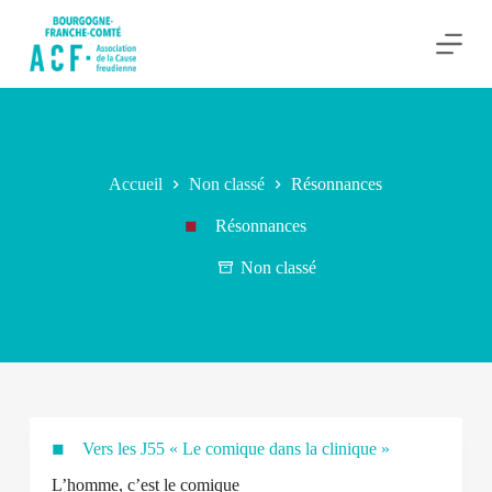
P
a
s
s
e
r
a
u
c
Accueil
Non classé
Résonnances
o
n
Résonnances
t
e
Non classé
n
u
Vers les J55 « Le comique dans la clinique »
L’homme, c’est le comique