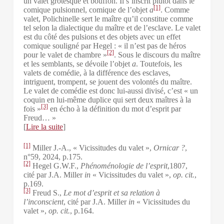
un valet grotesque et bouffon. Il s’inscrit plutôt dans le
[1]
comique pulsionnel, comique de l’objet
a
. Comme
valet, Polichinelle sert le maître qu’il constitue comme
tel selon la dialectique du maître et de l’esclave. Le valet
est du côté des pulsions et des objets avec un effet
comique souligné par Hegel : « il n’est pas de héros
[2]
pour le valet de chambre »
. Sous le discours du maître
et les semblants, se dévoile l’objet
a
. Toutefois, les
valets de comédie, à la différence des esclaves,
intriguent, trompent, se jouent des volontés du maître.
Le valet de comédie est donc lui-aussi divisé, c’est « un
coquin en lui-même duplice qui sert deux maîtres à la
[3]
fois »
en écho à la définition du mot d’esprit par
Freud… »
[
Lire la suite
]
[1]
Miller J.-A., « Vicissitudes du valet »,
Ornicar ?
,
n°59, 2024, p.175.
[2]
Hegel G.W.F.,
Phénoménologie de l’esprit
,1807,
cité par J.A. Miller
in
« Vicissitudes du valet »,
op. cit.
,
p.169.
[3]
Freud S.,
Le mot d’esprit et sa relation à
l’inconscient
, cité par J.A. Miller
in
« Vicissitudes du
valet »,
op. cit.
, p.164.