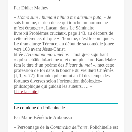
Par Didier Mathey
«
Homo sum : humani nihil a me alienum puto
, « Je
suis homme, et rien de ce qui touche un homme ne
m’est étranger », Lacan, dans Le Séminaire
livre xii Problèmes cruciaux, page 143, au décours de
cette référence, dit que « l’homme, c’est le comique ».
Le dramaturge Térence, au début de sa comédie jouée
vers 163 avant Jésus-Christ,
titrée
L’Heautontimoruménos
– mot grec signifiant
« qui se châtie lui-même », et dont plus tard Baudelaire
fera le titre d’un poème des
Fleurs du mal
–, met cette
profession de foi dans la bouche du vieillard Chrémès
(I, 1, v. 77), formule qui connut au fil des temps des
fortunes diverses selon l’orientation théologico-
philosophique qui guidait les auteurs. … »
[
Lire la suite]
Le comique du Polichinelle
Par Marie-Bénédicte Auboussu
« Personnage de la
Commedia dell’arte
, Polichinelle est