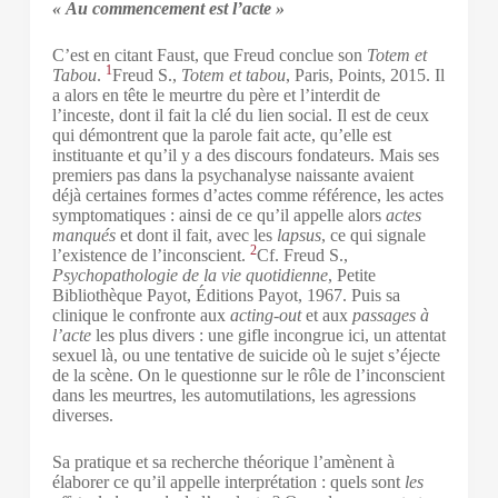
« Au commencement est l’acte »
C’est en citant Faust, que Freud conclue son
Totem et
1
Tabou
.
Freud S.,
Totem et tabou
, Paris, Points, 2015.
Il
a alors en tête le meurtre du père et l’interdit de
l’inceste, dont il fait la clé du lien social. Il est de ceux
qui démontrent que la parole fait acte, qu’elle est
instituante et qu’il y a des discours fondateurs. Mais ses
premiers pas dans la psychanalyse naissante avaient
déjà certaines formes d’actes comme référence, les actes
symptomatiques : ainsi de ce qu’il appelle alors
actes
manqués
et dont il fait, avec les
lapsus
, ce qui signale
2
l’existence de l’inconscient.
Cf. Freud S.,
Psychopathologie de la vie quotidienne
, Petite
Bibliothèque Payot, Éditions Payot, 1967.
Puis sa
clinique le confronte aux
acting-out
et aux
passages à
l’acte
les plus divers : une gifle incongrue ici, un attentat
sexuel là, ou une tentative de suicide où le sujet s’éjecte
de la scène. On le questionne sur le rôle de l’inconscient
dans les meurtres, les automutilations, les agressions
diverses.
Sa pratique et sa recherche théorique l’amènent à
élaborer ce qu’il appelle interprétation : quels sont
les