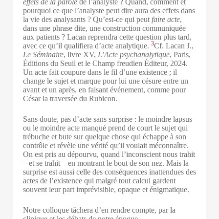
effets de la parole
de l’analyste ? Quand, comment et
pourquoi ce que l’analyste peut dire aura des effets dans
la vie des analysants ? Qu’est-ce qui peut
faire acte
,
dans une phrase dite, une construction communiquée
aux patients ? Lacan reprendra cette question plus tard,
3
avec ce qu’il qualifiera d’acte analytique.
Cf. Lacan J.,
Le Séminaire
, livre XV,
L’Acte psychanalytique
, Paris,
Éditions du Seuil et le Champ freudien Éditeur, 2024.
Un acte fait coupure dans le fil d’une existence ; il
change le sujet et marque pour lui une césure entre un
avant et un après, en faisant événement, comme pour
César la traversée du Rubicon.
Sans doute, pas d’acte sans surprise : le moindre lapsus
ou le moindre acte manqué prend de court le sujet qui
trébuche et bute sur quelque chose qui échappe à son
contrôle et révèle une vérité qu’il voulait méconnaître.
On est pris au dépourvu, quand l’inconscient nous trahit
– et se trahit – en montrant le bout de son nez. Mais la
surprise est aussi celle des conséquences inattendues des
actes de l’existence qui malgré tout calcul gardent
souvent
leur part imprévisible, opaque et énigmatique.
Notre colloque tâchera d’en rendre compte, par la
clinique et les débats de notre époque.