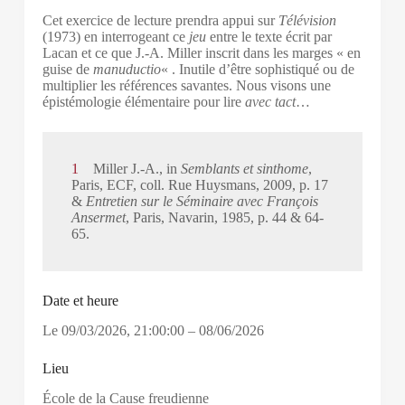
Cet exercice de lecture prendra appui sur
Télévision
(1973) en interrogeant ce
jeu
entre le texte écrit par
Lacan et ce que J.-A. Miller inscrit dans les marges « en
guise de
manuductio
« . Inutile d’être sophistiqué ou de
multiplier les références savantes. Nous visons une
épistémologie élémentaire pour lire
avec tact
…
1
Miller J.-A., in
Semblants et sinthome
,
Paris, ECF, coll. Rue Huysmans, 2009, p. 17
&
Entretien sur le Séminaire avec François
Ansermet
, Paris, Navarin, 1985, p. 44 & 64-
65.
Date et heure
Le
09/03/2026
,
21:00:00
–
08/06/2026
Lieu
École de la Cause freudienne