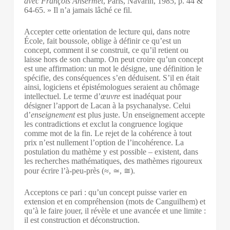
avec François Ansermet
, Paris, Navarin, 1985, p. 44 &
64-65.
» Il n’a jamais lâché ce fil.
Accepter cette orientation de lecture qui, dans notre
École, fait boussole, oblige à définir ce qu’est un
concept, comment il se construit, ce qu’il retient ou
laisse hors de son champ. On peut croire qu’un concept
est une affirmation: un mot le désigne, une définition le
spécifie, des conséquences s’en déduisent. S’il en était
ainsi, logiciens et épistémologues seraient au chômage
intellectuel. Le terme d’
œuvre
est inadéquat pour
désigner l’apport de Lacan à la psychanalyse. Celui
d’
enseignement
est plus juste. Un enseignement accepte
les contradictions et exclut la congruence logique
comme mot de la fin. Le rejet de la cohérence à tout
prix n’est nullement l’option de l’incohérence. La
postulation du mathème y est possible – existent, dans
les recherches mathématiques, des mathèmes rigoureux
pour écrire l’à-peu-près (≈, ≃, ≅).
Acceptons ce pari : qu’un concept puisse varier en
extension et en compréhension (mots de Canguilhem) et
qu’à le faire jouer, il révèle et une avancée et une limite :
il est construction et déconstruction.