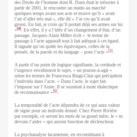
des Droits de l’homme dont R. Durn était le trésorier à
partir de 2001, le rencontre un matin au marché
quelques temps avant son acte et trouve qu’il
«
avait
l’air d’aller très mal
»,
elle dit
«
J’ai cru qu’il avait
grossi. En fait, je crois qu’il portait déjà ses armes sur lui
[4]
»
.
En effet, il y a l’idée d’un changement d’état, d’un
passage. Jacques-Alain Miller écrit « le terme de
passage à l’acte apparaît tout à fait adéquat à cet égard.
Il signale qu’on quitte les équivoques, celles de la
[5]
pensée, de la parole et du langage – pour l’acte »
.
A partir d’un point de logique signifiante, la certitude et
l’urgence envahissent le sujet, « un pousse-à-agir »
selon les termes de Francesca Biagi-Chai qui précipitent
l’individu dans l’acte. « Dans l’acte, le sujet fait
l’impasse sur l’Autre. Il se soustrait à toute dialectique
[6]
de reconnaissance »
.
La temporalité de l’acte dépendra de ce qui aura valeur
de signe pour un individu donné. Chez Pierre Rivière
par exemple, ce seront les mots de sa grand mère, le « tu
devrais l’aider » qui auront fonction de déclencheur.
La psychanalyse lacanienne, en reconstituant à