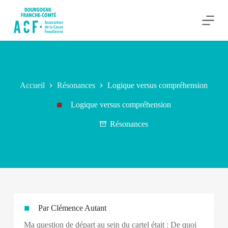
P
a
s
s
e
r
a
u
c
Accueil
Résonances
Logique versus compréhension
o
n
Logique versus compréhension
t
e
Résonances
n
u
Par Clémence Autant
Ma question de départ au sein du cartel était : De quoi