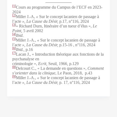
[1]
Cours au programme du Campus de l’ECF en 2023-
2024
[2]
Miller J.-A,
«
Sur le concept lacanien de passage à
l’acte
», La Cause du Désir,
p.17,
n°116, 2024
[3]
« Richard Durn, Itinéraire d’un tueur d’élus »,
Le
Point,
5 avril 2002
[4]
Ibid
.
[5]
Miller J.-A.,
«
Sur le concept lacanien de passage à
l’acte
», La Cause du Désir,
p.15-16 ,
n°116, 2024
[6]
Ibid.,
p.16
[7]
Lacan J., « Introduction théorique aux fonctions de la
psychanalyse en
criminologie »,
Ecrit,
Seuil
,
1966
,
p.129
[8]
Delcourt C., « La demande en questions »,
Comment
s’orienter dans la clinique
, Le Paon, 2018, p.43
[9]
Miller J.-A.,
«
Sur le concept lacanien de passage à
l’acte
», La Cause du Désir,
p. 17,
n°116, 2024