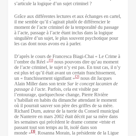
s’articule la logique d’un sujet criminel ?
Grâce aux différentes lectures et aux échanges en cartel,
il me semble qu’il s’agirait plutôt de différencier le
moment de l’acte criminel de la temporalité du passage
à l’acte, passage à l’acte étant inclus dans la logique
singulière d’un sujet, le plus souvent psychotique pour
les cas dont nous avons eu à parler.
D’après le cours de Francesca Biagi-Chai « Le Crime à
[1]
l’ombre du Réel »
nous pouvons dire qu’au moment
de l’acte criminel, le sujet n’y est pas. En tout cas, il n’y
est plus tel qu’il était avant un certain franchissement,
[2]
un « franchissement signifiant »
nous dit Jacques
Alain Miller dans son texte
Sur le concept lacanien de
passage à l’acte
. Parfois, cela est visible par
l’entourage, quelquechose change, Pierre Rivière
s’habillait en habits du dimanche attendant le moment
où il pourrait sauver son père des griffes de sa mère.
Richard Durn, auteur de la tuerie du Conseil municipal
de Nanterre en mars 2002 était décrit par sa mère dans
les semaines qui précèdent le drame comme «triste et
passant tout son temps au lit, isolé dans son
[3]
monde »
.
Rosanna Morain, la présidente de la Ligue