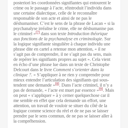
posteriori les coordonnées signifiantes qui entourent le
crime ou le passage à l’acte, réintroduit l’individu dans
une certaine dialectique, celle de le reconnaître
responsable de son acte et ainsi de ne pas le
déshumaniser. C’est le sens de la phrase de Lacan « si la
psychanalyse irréalise le crime, elle ne déshumanise pas
[7]
le criminel »
dans son texte
Introduction théorique
aux fonctions de la psychanalyse en criminologie
. Sur
la logique signifiante singulière à chaque individu une
phrase dite en cartel a retenue mon attention, « il ne
s’agit pas de comprendre, il ne s’agit pas du sens, mais
de repérer les signifiants propres au sujet ». Cela vient
en écho d’une phrase lue dans un texte de Christophe
Delcourt dans le livre
Comment s’orienter dans la
clinique ?.
« S’appliquer à ne rien y comprendre pour
mieux entendre l’articulation des signifiants qui sous-
[8]
tendent une demande »
. Dans l’acte criminel, il n’y a
[9]
pas de demande, « l’acte est muet par essence »
. Mais
on peut « s’appliquer » à y cerner quelquechose car il
me semble en effet que cela demande un effort, une
attention, un travail de vouloir se situer du côté de la
logique comme science du réel et de ne pas se laisser
prendre par le sens commun, de ne pas se laisser aller à
la compréhension.