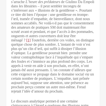
s’arrache
L
’
heure des prédateurs
de Giulino Da Empoli
dans les librairies
–
il peut sembler incongru de
s’intéresser aux « illusions de la gentillesse ». Pourtant
ce titre dit bien l’époque : une gentillesse en trompe-
l’œil, tramée d’empathie, de bienveillance, dont nous
sommes accablés. Ne voilà-t-il pas que le consentement
des amateurs de pratiques SM doit maintenant être
scruté avant et pendant, et que l’accès à des pommades,
onguents et autres couvertures doit leur être
ménagé ?
[1]
Toutefois, derrière ces voiles, on distingue
quelque chose de plus sombre. L’instant de voir n’est
plus qu’un clin d’œil, qui suffit à dissiper l’illusion
d’optique. La gentillesse pourrait bien prendre une
valeur contraphobique face à l’inquiétude qui s’empare
des foules et s’immisce au plus profond des corps. Les
appels à venir en aide à son prochain, en effet, n’ont
jamais été aussi pressants. L’on constate d’ailleurs que
cette exigence se propage dans le domaine social
via
un
certain nombre de pratiques. L’empathie, tant prônée
aujourd’hui, suppose une attention, une présence au
prochain perçu comme un autre moi-même. Freud
rejetait l’idée d’amour du prochain.
Le discours analytique permet-il une certaine
clairvoyance à l’égard e quelques des illusions notre