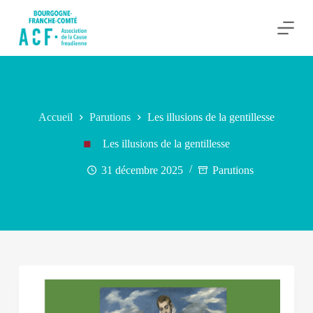
P
a
s
s
e
r
a
u
c
Accueil
Parutions
Les illusions de la gentillesse
o
n
Les illusions de la gentillesse
t
e
31 décembre 2025
Parutions
n
u