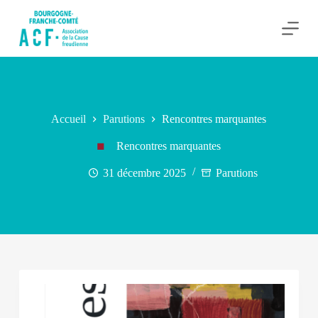
P
a
s
s
e
r
a
u
c
Accueil
Parutions
Rencontres marquantes
o
n
Rencontres marquantes
t
e
31 décembre 2025
Parutions
n
u