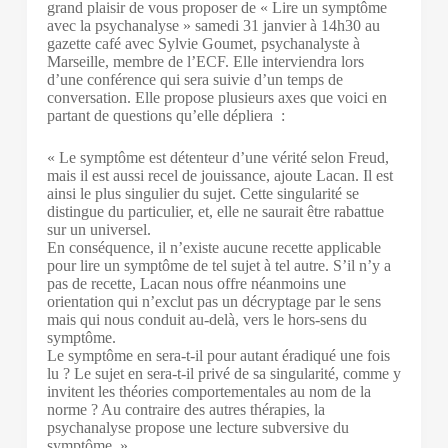
grand plaisir de vous proposer de « Lire un symptôme
avec la psychanalyse » samedi 31 janvier à 14h30 au
gazette café avec Sylvie Goumet, psychanalyste à
Marseille, membre de l’ECF. Elle interviendra lors
d’une conférence qui sera suivie d’un temps de
conversation. Elle propose plusieurs axes que voici en
partant de questions qu’elle dépliera :
« Le symptôme est détenteur d’une vérité selon Freud,
mais il est aussi recel de jouissance, ajoute Lacan. Il est
ainsi le plus singulier du sujet. Cette singularité se
distingue du particulier, et, elle ne saurait être rabattue
sur un universel.
En conséquence, il n’existe aucune recette applicable
pour lire un symptôme de tel sujet à tel autre. S’il n’y a
pas de recette, Lacan nous offre néanmoins une
orientation qui n’exclut pas un décryptage par le sens
mais qui nous conduit au-delà, vers le hors-sens du
symptôme.
Le symptôme en sera-t-il pour autant éradiqué une fois
lu ? Le sujet en sera-t-il privé de sa singularité, comme y
invitent les théories comportementales au nom de la
norme ? Au contraire des autres thérapies, la
psychanalyse propose une lecture subversive du
symptôme. »