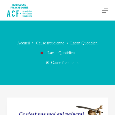
P
a
s
s
e
r
a
u
c
Accueil
Cause freudienne
Lacan Quotidien
o
n
Lacan Quotidien
t
e
Cause freudienne
n
u