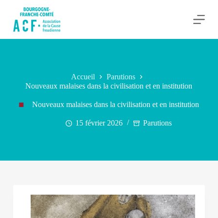
P
a
s
s
e
r
a
u
Accueil
Parutions
c
Nouveaux malaises dans la civilisation et en institution
o
n
Nouveaux malaises dans la civilisation et en institution
t
e
n
15 février 2026
Parutions
u