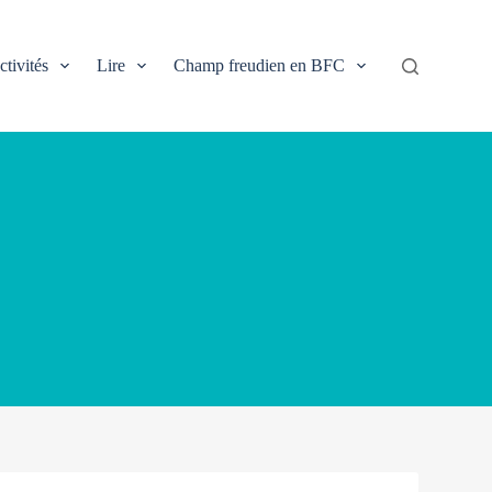
ctivités
Lire
Champ freudien en BFC