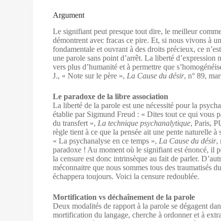
Argument
Le signifiant peut presque tout dire, le meilleur comme 
démontrent avec fracas ce pire. Et, si nous vivons à un
fondamentale et ouvrant à des droits précieux, ce n’es
une parole sans point d’arrêt. La liberté d’expression 
vers plus d’humanité et à permettre que s’homogénéise
J., « Note sur le père »,
La Cause du désir
, n° 89, mar
Le paradoxe de la libre association
La liberté de la parole est une nécessité pour la psyc
établie par Sigmund Freud : « Dites tout ce qui vous pa
du transfert »,
La technique psychanalytique
, Paris, P
règle tient à ce que la pensée ait une pente naturelle 
« La psychanalyse en ce temps »,
La Cause du désir
,
paradoxe ! Au moment où le signifiant est énoncé, il p
la censure est donc intrinsèque au fait de parler. D’autr
méconnaitre que nous sommes tous des traumatisés du 
échappera toujours. Voici la censure redoublée.
Mortification vs déchaînement de la parole
Deux modalités de rapport à la parole se dégagent dan
mortification du langage, cherche à ordonner et à extrai