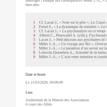
interroger l’éthique des conséquences
Miller J.-A., « 
bien-dire.
1
Cf. Lacan J., « Note sur le père »,
La Cause 
2
Freud S., « La dynamique du transfert »,
La 
3
Cf. Lacan J., « La psychanalyse en ce temps
4
Alberti C., Pfauwadel A. (s/dir.),
Psychanalys
5
Lacan J., « Petit discours aux psychiatres de
6
Miller J.-A., « Un voyage aux îles »,
Ornicar
7
Miller J.-A., « Le paradoxe d’un savoir sur la
8
Lebovits-Quenehen A.,
Actualité de la haine
9
Miller J.-A., « L’acte entre intention et cons
Date et heure
Le
21/03/2026
,
09:00:00
Lieu
Auditorium de la Maison des Associations
6 cours des Alliés