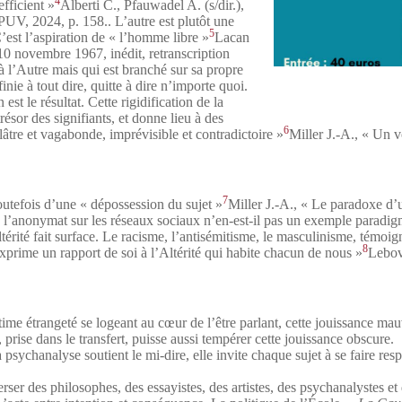
4
fficient »
Alberti C., Pfauwadel A. (s/dir.),
 PUV, 2024, p. 158.
. L’autre est plutôt une
5
 C’est l’aspiration de « l’homme libre »
Lacan
 10 novembre 1967, inédit, retranscription
à l’Autre mais qui est branché sur sa propre
inie à tout dire, quitte à dire n’importe quoi.
est le résultat. Cette rigidification de la
ésor des signifiants, et donne lieu à des
6
olâtre et vagabonde, imprévisible et contradictoire »
Miller J.-A., « Un 
7
outefois d’une « dépossession du sujet »
Miller J.-A., « Le paradoxe d’u
 ; l’anonymat sur les réseaux sociaux n’en-est-il pas un exemple paradig
érité fait surface. Le racisme, l’antisémitisme, le masculinisme, témoignen
8
 exprime un rapport de soi à l’Altérité qui habite chacun de nous »
Lebov
me étrangeté se logeant au cœur de l’être parlant, cette jouissance mauva
 prise dans le transfert, puisse aussi tempérer cette jouissance obscure.
 psychanalyse soutient le mi-dire, elle invite chaque sujet à se faire resp
rser des philosophes, des essayistes, des artistes, des psychanalystes e