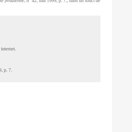
e freudienne
, n° 42, mai 1999, p. 7.
, dans un souci de
internet.
, p. 7.