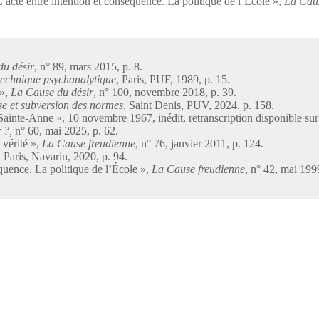
L’acte entre intention et conséquence. La politique de l’École »,
La Caus
du désir
, n° 89, mars 2015, p. 8.
technique psychanalytique
, Paris, PUF, 1989, p. 15.
 »,
La Cause du désir
, n° 100, novembre 2018, p. 39.
e et subversion des normes
, Saint Denis, PUV, 2024, p. 158.
 Sainte-Anne », 10 novembre 1967, inédit, retranscription disponible sur 
 ?,
n° 60, mai 2025, p. 62.
 vérité »,
La Cause freudienne
, n° 76, janvier 2011, p. 124.
, Paris, Navarin, 2020, p. 94.
équence. La politique de l’École »,
La Cause freudienne
, n° 42, mai 1999