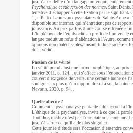
jusqu’au « délire d’un langage univoque, entièrement e
Psychanalyse et subversion des normes
, Saint Denis,
tentative d’échapper à cette fixation par le signifiant.
J., « Petit discours aux psychiatres de Sainte-Anne »,
disponible sur internet.
qui n’entretient pas de rapport 
jouissance. Au prix parfois d’une course effrénée et inf
L’intolérance de l’équivocité au profit de l’univocité en 
langue traduit un refus d’aliénation à l’Autre, comme tr
opinions non dialectisables, faisant fi du caractère « f
de la vérité.
Passion de la vérité
La vérité prend ainsi une forme prophétique, au prix t
janvier 2011, p. 124.
, qui s’efface sous l’énonciation
couvert d’exigence de vérité, une certaine haine de l’alt
souligner : « plus qu’un rapport de soi à soi, la haine
Navarin, 2020, p. 94.
.
Quelle altérité ?
Comment la psychanalyse peut-elle faire accueil à l’inti
L’éthique de la psychanalyse, invite à ce que la parole,
Tout dire, médire n’est pas l’orientation lacanienne. La
jusqu’à serrer ce qu’il a de plus singulier.
Cette journée d’étude sera l’occasion d’entendre conve
9