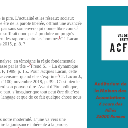
le pire. L’actualité et les réseaux sociaux
e ère de la parole libérée, offrant une avancée
t pas sans son envers qui donne libre cours à
ne suffirait donc pas à produire un progrès
1
nt les rapports entre les hommes
Cf. Lacan
s 2015, p. 8.
?
hanalyse, en témoigne la règle fondamentale
2
sse par la tête »
Freud S., « La dynamique
UF, 1989, p. 15.
. Pour Jacques Lacan, cette
3
à se censurer quand elle s’exprime
Cf. Lacan J.,
 n° 100, novembre 2018, p. 39.
. C’est bien le
erd son pouvoir dire. Avant d’être politique,
e part, s’imaginer que tout peut être dit c’est
langage et que de ce fait quelque chose nous
s notre modernité. L’une va vers une
re la jouissance inhérente à la parole,