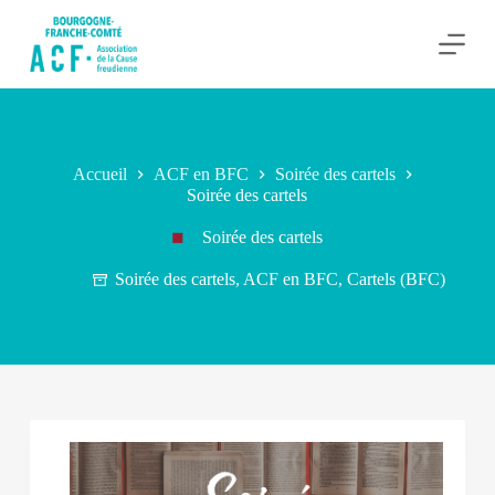
P
a
s
s
e
r
a
u
Accueil
ACF en BFC
Soirée des cartels
c
Soirée des cartels
o
n
Soirée des cartels
t
e
n
Soirée des cartels
,
ACF en BFC
,
Cartels (BFC)
u