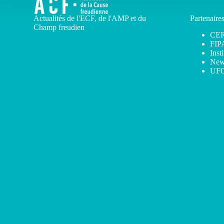
Actualités de l'ECF, de l'AMP et du
Partenaire
Champ freudien
CE
FIP
Inst
New
UF