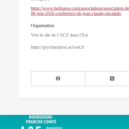
https://www.helloasso.com/associations/association-de
06-juin-2026-conference-de-jean-claude-encalado
Organisation
Vers le site de l’ACF dans l’Est
https://psychanalyse.acf-est.fr