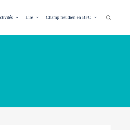
ctivités
Lire
Champ freudien en BFC
e