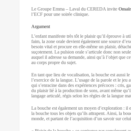
Le Groupe Emma – Laval du CEREDA invite
Omaïr
l’ECF pour une soirée clinique.
Argument
L’enfant manifeste très tôt le plaisir qu’il éprouve à ut
faim, la zone orale devient également une source d’exc
besoin vital et procure en elle-même un plaisir, détaché
suçotement. La pulsion orale s’articule donc non seule
auquel il adresse sa demande, ainsi qu’à l’objet que cet
au corps propre du sujet.
En tant que lieu de vocalisation, la bouche est aussi le
l’exercice de la langue. L’usage de la parole et le jeu
qui s’enracine dans des expériences précoces : cris, gaz
du plaisir lié à la production de sons, avant même qu’i
langage articulé, régis selon les règles de la langue ma
La bouche est également un moyen d’exploration : il e
la bouche tous les objets qu’ils attrapent. Ainsi, la b
monde, et partant de l’acquisition d’un savoir sur celui
« Plaisir de la bouche » se conjugue par conséquent au