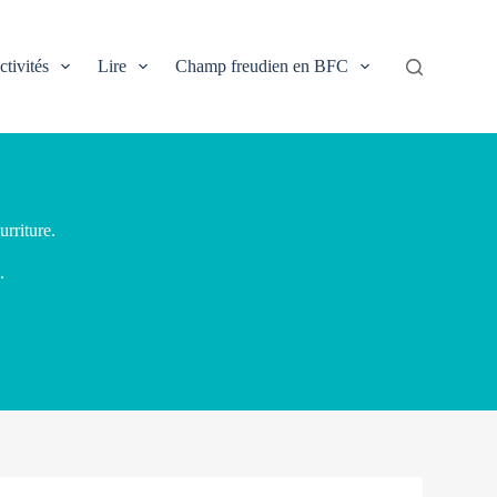
ctivités
Lire
Champ freudien en BFC
urriture.
.