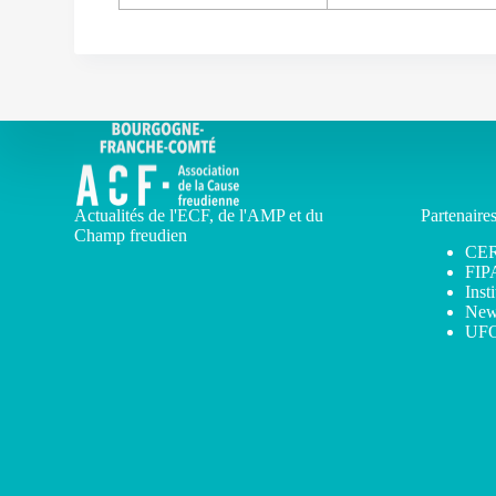
Actualités de l'ECF, de l'AMP et du
Partenaire
Champ freudien
CE
FIP
Inst
New
UF