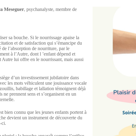
a Meseguer
, psychanalyste, membre de
iliser sa bouche. Si le nourrissage apaise la
itation et de satisfaction qui s’émancipe du
 de l’absorption de nourriture, par le
ment à l’Autre, dont l ’enfant dépend et
 Autre lui offre en le nourrissant, mais aussi
 siège d’un investissement jubilatoire dans
 avec les mots véhiculent une jouissance vocale
ouillis, babillage et lallation témoignent déjà
ls ne prennent sens et s’organisent en un
ternelle.
st bien connu que les jeunes enfants portent à
ouche devient un instrument de découverte du
-ci.
 pluriel : la bouche apparaît comme l’orifice