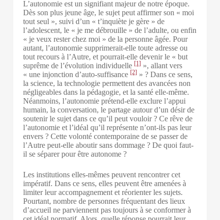
L’autonomie est un signifiant majeur de notre époque.
Dès son plus jeune âge, le sujet peut affirmer son « moi
tout seul », suivi d’un « t’inquiète je gère » de
l’adolescent, le « je me débrouille » de l’adulte, ou enfin
« je veux rester chez moi » de la personne âgée. Pour
autant, l’autonomie supprimerait-elle toute adresse ou
tout recours à l’Autre, et pourrait-elle devenir le « but
[1]
suprême de l’évolution individuelle
», allant vers
[2]
« une injonction d’auto-suffisance
» ? Dans ce sens,
la science, la technologie permettent des avancées non
négligeables dans la pédagogie, et la santé elle-même.
Néanmoins, l’autonomie prétend-elle exclure l’appui
humain, la conversation, le partage autour d’un désir de
soutenir le sujet dans ce qu’il peut vouloir ? Ce rêve de
l’autonomie et l’idéal qu’il représente n’ont-ils pas leur
envers ? Cette volonté contemporaine de se passer de
l’Autre peut-elle aboutir sans dommage ? De quoi faut-
il se séparer pour être autonome ?
Les institutions elles-mêmes peuvent rencontrer cet
impératif. Dans ce sens, elles peuvent être amenées à
limiter leur accompagnement et réorienter les sujets.
Pourtant, nombre de personnes fréquentant des lieux
d’accueil ne parviennent pas toujours à se conformer à
cet idéal normatif. Alors, quelle réponse pourrait leur