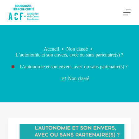
P
a
s
s
e
r
a
u
Accueil
Non classé
c
L’autonomie et son envers, avec ou sans partenaire(s) ?
o
n
L’autonomie et son envers, avec ou sans partenaire(s) ?
t
e
n
Non classé
u