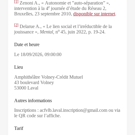
[1]
Zenoni A., « Autonomie et ‟auto-séparation” »,
e
intervention à la 4
journée d’étude du Réseau 2,
Bruxelles, 23 septembre 2010,
disponible sur internet
.
[2]
Delarue A., « Le lien social et l’irréductible de la
o
jouissance »,
Mental,
n
45, juin 2022, p. 19-24.
Date et heure
Le
18/09/2026
,
09:00:00
Lieu
Amphithéâtre Volney-Crédit Mutuel
43 boulevard Volney
53000 Laval
Autres informations
Inscriptions : acfvlb.laval.inscription@gmail.com ou via
le QR code sur l’affiche.
Tarif