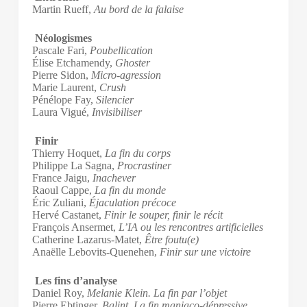
Martin Rueff,
Au bord de la falaise
Néologismes
Pascale Fari,
Poubellication
Élise Etchamendy,
Ghoster
Pierre Sidon,
Micro-agression
Marie Laurent,
Crush
Pénélope Fay,
Silencier
Laura Vigué,
Invisibiliser
Finir
Thierry Hoquet,
La fin du corps
Philippe La Sagna,
Procrastiner
France Jaigu,
Inachever
Raoul Cappe,
La fin du monde
Éric Zuliani,
Éjaculation précoce
Hervé Castanet,
Finir le souper, finir le récit
François Ansermet,
L’IA ou les rencontres artificielles
Catherine Lazarus-Matet,
Être foutu(e)
Anaëlle Lebovits-Quenehen,
Finir sur une victoire
Les fins d’analyse
Daniel Roy,
Melanie Klein. La fin par l’objet
Pierre Ebtinger,
Balint. La fin maniaco-dépressive