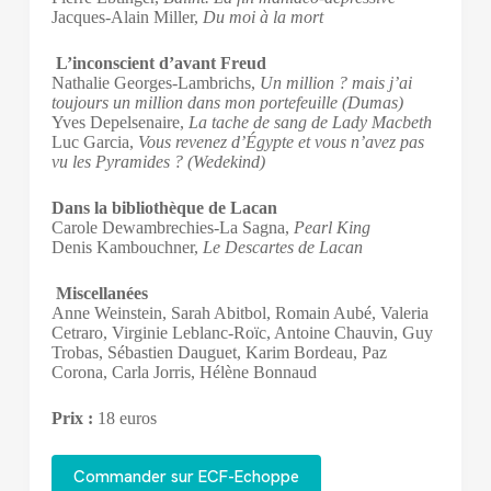
Jacques-Alain Miller,
Du moi à la mort
L’inconscient d’avant Freud
Nathalie Georges-Lambrichs,
Un million ? mais j’ai
toujours un million dans mon portefeuille (Dumas)
Yves Depelsenaire,
La tache de sang de Lady Macbeth
Luc Garcia,
Vous revenez d’Égypte et vous n’avez pas
vu les Pyramides ? (Wedekind)
Dans la bibliothèque de Lacan
Carole Dewambrechies-La Sagna,
Pearl King
Denis Kambouchner,
Le Descartes de Lacan
Miscellanées
Anne Weinstein, Sarah Abitbol, Romain Aubé, Valeria
Cetraro, Virginie Leblanc-Roïc, Antoine Chauvin, Guy
Trobas, Sébastien Dauguet, Karim Bordeau, Paz
Corona, Carla Jorris, Hélène Bonnaud
Prix :
18 euros
Commander sur ECF-Echoppe