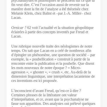
psychanalystes et philosophes se penchent sur ce que la
fin veut dire. C’est l’occasion aussi de revenir sur la
manière dont la fin de l’analyse a été théorisée chez
Melanie Klein, chez Balint et –par J.-A. Miller– chez
Lacan.
Ornicar ?
62 voit l’actualité et la situation géopolitique
éclairées à partir des concepts inventés par Freud et
Lacan.
Une rubrique nouvelle traite des néologismes de notre
temps. On sait que Lacan en a créé de nombreux afin
d’épingler un phénomène, une question de société – par
exemple, la « poubellication » construit à partir de la
rencontre entre la publication et la poubelle. Que disent
les mots nouveaux de notre époque ? « Micro-
agression », « ghoster », « crush », etc. Au-delà de la
dimension linguistique, une interprétation lacanienne de
ces inventions est ici proposée.
L’inconscient d’avant Freud, qu’est-ce à dire ?
Certaines phrases de la littérature ont valeur
d’interprétation, et ce, avant que la psychanalyse ne
fasse son apparition. Des analystes ont prélevé quelques