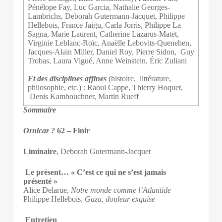
Pénélope Fay, Luc Garcia, Nathalie Georges-
Lambrichs, Deborah Gutermann-Jacquet, Philippe
Hellebois, France Jaigu, Carla Jorris, Philippe La
Sagna, Marie Laurent, Catherine Lazarus-Matet,
Virginie Leblanc-Roïc, Anaëlle Lebovits-Quenehen,
Jacques-Alain Miller, Daniel Roy, Pierre Sidon, Guy
Trobas, Laura Vigué, Anne Weinstein, Éric Zuliani
Et des disciplines affines
(histoire, littérature,
philosophie, etc.) : Raoul Cappe, Thierry Hoquet,
Denis Kambouchner, Martin Rueff
Sommaire
Ornicar ?
62 – Finir
Liminaire
, Deborah Gutermann-Jacquet
Le présent… « C’est ce qui ne s’est jamais
présenté »
Alice Delarue,
Notre monde comme l’Atlantide
Philippe Hellebois,
Gaza, douleur exquise
Entretien