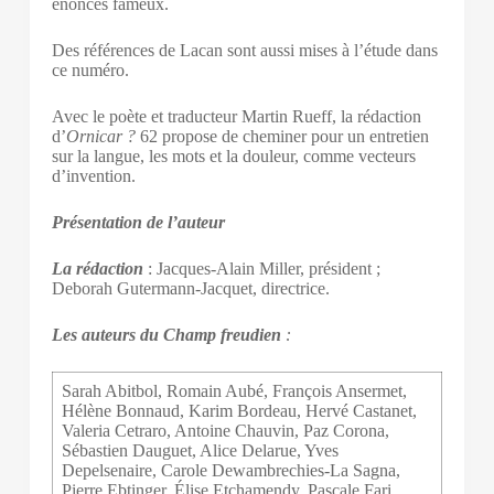
énoncés fameux.
Des références de Lacan sont aussi mises à l’étude dans
ce numéro.
Avec le poète et traducteur Martin Rueff, la rédaction
d’
Ornicar ?
62 propose de cheminer pour un entretien
sur la langue, les mots et la douleur, comme vecteurs
d’invention.
Présentation de l’auteur
La rédaction
: Jacques-Alain Miller, président ;
Deborah Gutermann-Jacquet, directrice.
Les auteurs du Champ freudien
:
Sarah Abitbol, Romain Aubé, François Ansermet,
Hélène Bonnaud, Karim Bordeau, Hervé Castanet,
Valeria Cetraro, Antoine Chauvin, Paz Corona,
Sébastien Dauguet, Alice Delarue, Yves
Depelsenaire, Carole Dewambrechies-La Sagna,
Pierre Ebtinger, Élise Etchamendy, Pascale Fari,