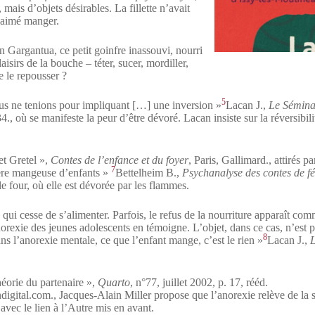
, mais d’objets désirables. La fillette n’avait
t aimé manger.
n Gargantua, ce petit goinfre inassouvi, nourri
isirs de la bouche – téter, sucer, mordiller,
e le repousser ?
5
ous ne tenions pour impliquant […] une inversion »
Lacan J.,
Le Sémina
34.
, où se manifeste la peur d’être dévoré. Lacan insiste sur la réversibili
t Gretel »,
Contes de l’enfance et du foyer
, Paris, Gallimard.
, attirés p
7
cière mangeuse d’enfants »
Bettelheim B.,
Psychanalyse des contes de f
 le four, où elle est dévorée par les flammes.
 qui cesse de s’alimenter. Parfois, le refus de la nourriture apparaît c
rexie des jeunes adolescents en témoigne. L’objet, dans ce cas, n’est pas 
8
s l’anorexie mentale, ce que l’enfant mange, c’est le rien »
Lacan J.,
héorie du partenaire »,
Quarto
, n°77, juillet 2002, p. 17, rééd.
digital.com.
, Jacques-Alain Miller propose que l’anorexie relève de la s
 avec le lien à l’Autre mis en avant.