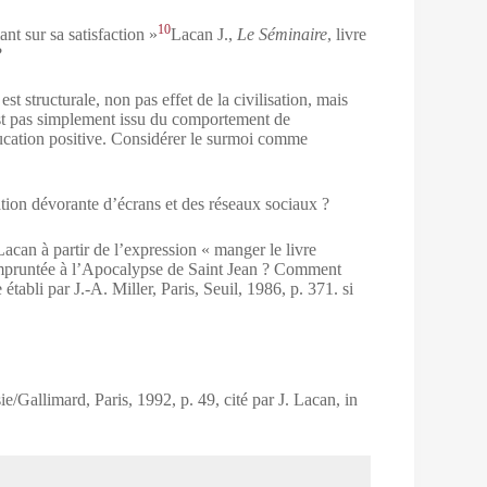
10
nt sur sa satisfaction »
Lacan J.,
Le Séminaire
, livre
?
 structurale, non pas effet de la civilisation, mais
st pas simplement issu du comportement de
éducation positive. Considérer le surmoi comme
ion dévorante d’écrans et des réseaux sociaux ?
acan à partir de l’expression « manger le livre
mpruntée à l’Apocalypse de Saint Jean ? Comment
e établi par J.-A. Miller, Paris, Seuil, 1986, p. 371.
si
ie/Gallimard, Paris, 1992, p. 49, cité par J. Lacan, in