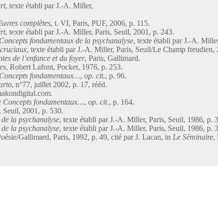
rt
, texte établi par J.-A. Miller,
uvres complètes
, t. VI, Paris, PUF, 2006, p. 115.
rt
, texte établi par J.-A. Miller, Paris, Seuil, 2001, p. 243.
Concepts fondamentaux de la psychanalyse
, texte établi par J.‑A. Mille
cruciaux
, texte établi par J.-A. Miller, Paris, Seuil/Le Champ freudien,
tes de l’enfance et du foyer
, Paris, Gallimard.
es
, Robert Lafont, Pocket, 1976, p. 253.
 Concepts fondamentaux…
,
op. cit.
, p. 96.
arto
, n°77, juillet 2002, p. 17, rééd.
makondigital.com.
e Concepts fondamentaux…
,
op. cit.
, p. 164.
s, Seuil, 2001, p. 530.
 de la psychanalyse
, texte établi par J.-A. Miller, Paris, Seuil, 1986, p. 
 de la psychanalyse
, texte établi par J.-A. Miller, Paris, Seuil, 1986, p. 
Poésie/Gallimard, Paris, 1992, p. 49, cité par J. Lacan, in
Le Séminaire
,