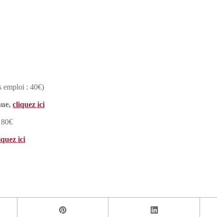
ns emploi : 40€)
nue,
cliquez ici
: 80€
iquez ici