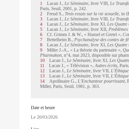
1
Lacan J.,
Le Séminaire
, livre VIII,
Le Transfe
Paris, Seuil, 2001, p. 242.
2
Freud S.,
Trois essais sur la vie sexuelle
, in
Œ
3
Lacan J.,
Le Séminaire
, livre VIII,
Le Transfe
4
Lacan J.,
Le Séminaire
, livre XI,
Les Quatre 
5
Lacan J.,
Le Séminaire
, livre XII,
Problèmes 
6
Cf. Grimm J. & W., « Hansel et Gretel »,
Con
7
Bettelheim B.,
Psychanalyse des contes de fé
8
Lacan J.,
Le Séminaire
, livre XI,
Les Quatre
9
Miller J.-A., « La théorie du partenaire »,
Qu
Pharmakon
, n°4, mai 2023, disponible sur phar
10
Lacan J.,
Le Séminaire
, livre XI,
Les Quatr
11
Lacan J., « Télévision »,
Autres écrits
, Pari
12
Lacan J.,
Le Séminaire
, livre VII,
L’Éthique
13
Lacan J.,
Le Séminaire
, livre VII,
L’Éthique
14
Apollinaire G.,
L’Enchanteur pourrissant
, 
Miller, Paris, Seuil, 1981, p. 363.
Date et heure
Le
20/03/2026