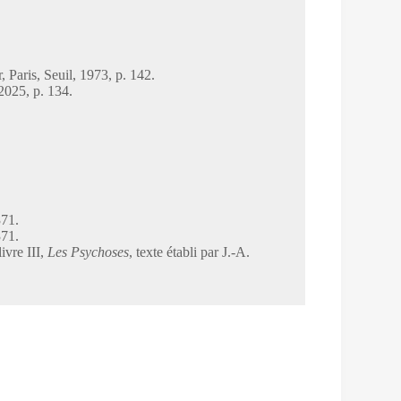
r, Paris, Seuil, 1973, p. 142.
 2025, p. 134.
371.
371.
 livre III,
Les Psychoses
, texte établi par J.-A.