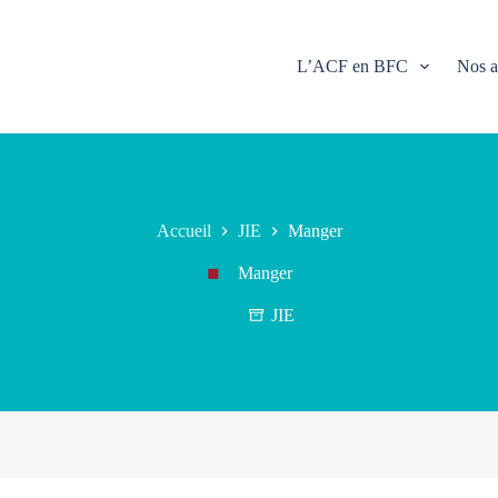
L’ACF en BFC
Nos a
Accueil
JIE
Manger
Manger
JIE