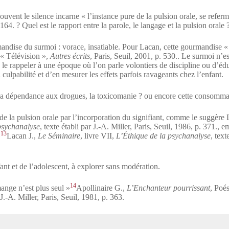
vent le silence incarne « l’instance pure de la pulsion orale, se referma
 164.
? Quel est le rapport entre la parole, le langage et la pulsion orale 
dise du surmoi : vorace, insatiable. Pour Lacan, cette gourmandise « est
 « Télévision »,
Autres écrits
, Paris, Seuil, 2001, p. 530.
. Le surmoi n’e
de le rappeler à une époque où l’on parle volontiers de discipline ou d’
culpabilité et d’en mesurer les effets parfois ravageants chez l’enfant.
la dépendance aux drogues, la toxicomanie ? ou encore cette consommat
e la pulsion orale par l’incorporation du signifiant, comme le suggère L
psychanalyse
, texte établi par J.-A. Miller, Paris, Seuil, 1986, p. 371.
, e
13
»
Lacan J.,
Le Séminaire
, livre VII,
L’Éthique de la psychanalyse
, text
ant et de l’adolescent, à explorer sans modération.
14
ange n’est plus seul »
Apollinaire G.,
L’Enchanteur pourrissant
, Poés
r J.-A. Miller, Paris, Seuil, 1981, p. 363.