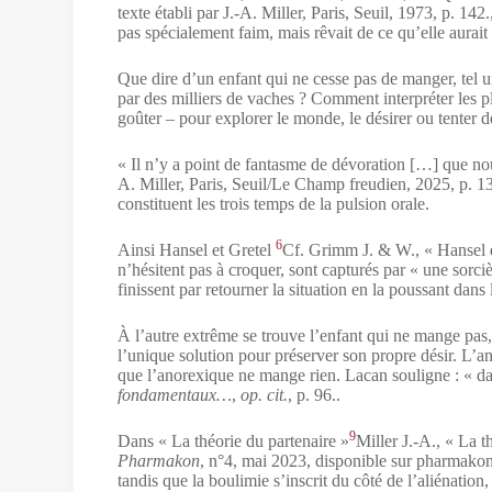
texte établi par J.‑A. Miller, Paris, Seuil, 1973, p. 142.
pas spécialement faim, mais rêvait de ce qu’elle aurai
Que dire d’un enfant qui ne cesse pas de manger, tel u
par des milliers de vaches ? Comment interpréter les pla
goûter – pour explorer le monde, le désirer ou tenter d
« Il n’y a point de fantasme de dévoration […] que n
A. Miller, Paris, Seuil/Le Champ freudien, 2025, p. 1
constituent les trois temps de la pulsion orale.
6
Ainsi Hansel et Gretel
Cf. Grimm J. & W., « Hansel e
n’hésitent pas à croquer, sont capturés par « une sor
finissent par retourner la situation en la poussant dans
À l’autre extrême se trouve l’enfant qui ne mange pas,
l’unique solution pour préserver son propre désir. L’ano
que l’anorexique ne mange rien. Lacan souligne : « dan
fondamentaux…
,
op. cit.
, p. 96.
.
9
Dans « La théorie du partenaire »
Miller J.-A., « La t
Pharmakon
, n°4, mai 2023, disponible sur pharmakon
tandis que la boulimie s’inscrit du côté de l’aliénation,