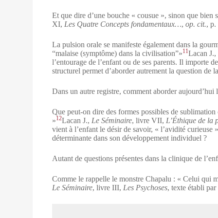
Et que dire d’une bouche « cousue », sinon que bien sou
XI,
Les Quatre Concepts fondamentaux…
,
op. cit.
, p.
La pulsion orale se manifeste également dans la gourman
11
“malaise (symptôme) dans la civilisation”»
Lacan J.,
l’entourage de l’enfant ou de ses parents. Il importe 
structurel permet d’aborder autrement la question de la 
Dans un autre registre, comment aborder aujourd’hui 
Que peut-on dire des formes possibles de sublimation d
12
»
Lacan J.,
Le Séminaire
, livre VII,
L’Éthique de la 
vient à l’enfant le désir de savoir, « l’avidité curieuse 
déterminante dans son développement individuel ?
Autant de questions présentes dans la clinique de l’enf
Comme le rappelle le monstre Chapalu : « Celui qui m
Le Séminaire
, livre III,
Les Psychoses
, texte établi pa