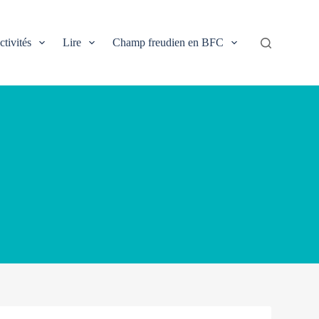
ctivités
Lire
Champ freudien en BFC