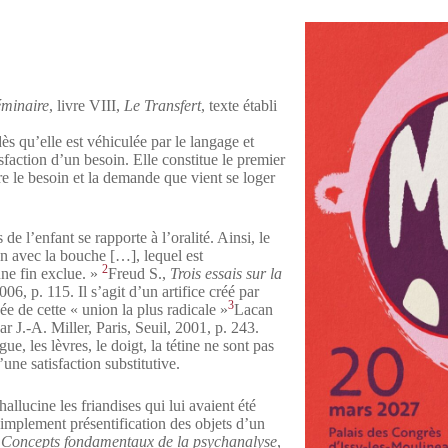
éminaire
, livre VIII,
Le Transfert
, texte établi
s qu’elle est véhiculée par le langage et
sfaction d’un besoin. Elle constitue le premier
re le besoin et la demande que vient se loger
e l’enfant se rapporte à l’oralité. Ainsi, le
on avec la bouche […], lequel est
2
une fin exclue. »
Freud S.,
Trois essais sur la
2006, p. 115.
Il s’agit d’un artifice créé par
3
ée de cette « union la plus radicale »
Lacan
par J.-A. Miller, Paris, Seuil, 2001, p. 243.
, les lèvres, le doigt, la tétine ne sont pas
’une satisfaction substitutive.
allucine les friandises qui lui avaient été
simplement présentification des objets d’un
 Concepts fondamentaux de la psychanalyse
,