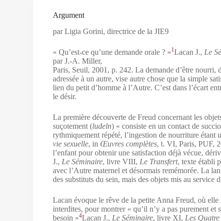
Argument
par Ligia Gorini, directrice de la JIE9
1
« Qu’est-ce qu’une demande orale ? »
Lacan J.,
Le S
par J.-A. Miller,
Paris, Seuil, 2001, p. 242.
La demande d’être nourri, dè
adressée à un autre, vise autre chose que la simple sati
lien du petit d’homme à l’Autre. C’est dans l’écart ent
le désir.
La première découverte de Freud concernant les objets d
suçotement (
ludeln
) « consiste en un contact de succi
rythmiquement répété, l’ingestion de nourriture étant 
vie sexuelle
, in
Œuvres complètes
, t. VI, Paris, PUF, 
l’enfant pour obtenir une satisfaction déjà vécue, dériv
J.,
Le Séminaire
, livre VIII,
Le Transfert
, texte établi 
avec l’Autre maternel et désormais remémorée. La langue
des substituts du sein, mais des objets mis au service d
Lacan évoque le rêve de la petite Anna Freud, où elle h
interdites, pour montrer « qu’il n’y a pas purement et 
4
besoin »
Lacan J.,
Le Séminaire
, livre XI,
Les Quatre