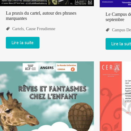
La praxis du cartel, autour des phrases
Le Campus de
marquantes
septembre
Cartels
,
Cause Freudienne
Campus De
Lire la suite
Lire la sui