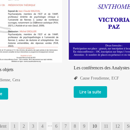
Les conférences des Analystes
s objets
Cause Freudienne
,
ECF
dienne
,
Cera
Lire la suite
te
…
dent
1
2
3
4
6
7
8
9
10
11
12
S