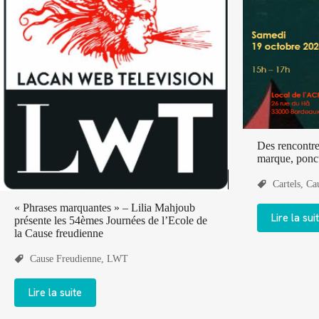
Des rencontres
marque, ponct
Cartels
,
Ca
« Phrases marquantes » – Lilia Mahjoub
Lire la sui
présente les 54èmes Journées de l’Ecole de
la Cause freudienne
Cause Freudienne
,
LWT
Lire la suite