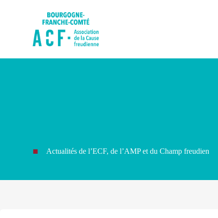
P
a
s
s
e
r
a
u
c
o
n
t
e
n
u
Actualités de l’ECF, de l’AMP et du Champ freudien