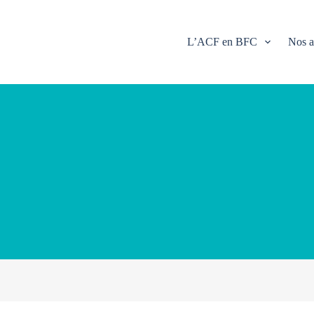
L’ACF en BFC
Nos a