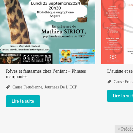
Rêves et fantasmes chez l’enfant – Phrases
L’autiste et se
marquantes
Cause Freu
Cause Freudienne
,
Journées De L'ECF
Lire la sui
Lire la suite
« Précé