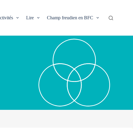
ctivités
Lire
Champ freudien en BFC