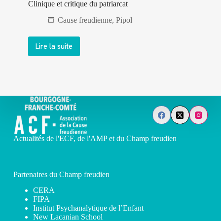
Clinique et critique du patriarcat
Cause freudienne
,
Pipol
Lire la suite
Clinique
et
critique
du
patriarcat
Actualités de l'ECF, de l'AMP et du Champ freudien
Partenaires du Champ freudien
CERA
FIPA
Institut Psychanalytique de l’Enfant
New Lacanian School