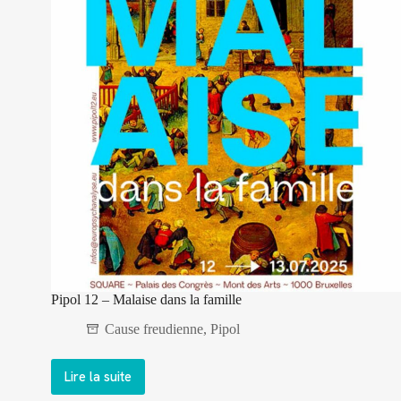
Pipol 12 – Malaise dans la famille
Cause freudienne
,
Pipol
Lire la suite
Pipol