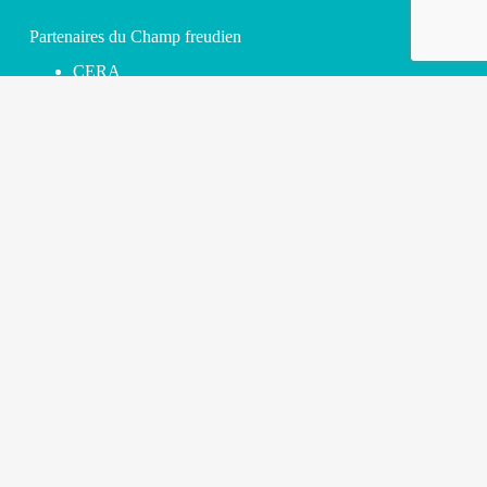
Partenaires du Champ freudien
CERA
FIPA
Institut Psychanalytique de l’Enfant
New Lacanian School
UFORCA
Médias
Hebdo Blog
Lacan Quotidien
Lacan Web TV
Miller TV
Radio Lacan
Newsletter
Prénom*