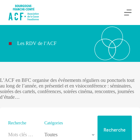
P
a
s
s
e
r
a
Les RDV de l’ACF
u
c
o
n
t
e
n
L’ACF en BFC organise des événements réguliers ou ponctuels tout
u
au long de l’année, en présentiel et en visioconférence : séminaires,
soirées des cartels, conférences, soirées cinéma, rencontres, journées
d’étude…
Recherche
Catégories