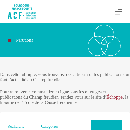
P
a
s
s
e
r
a
Parutions
u
c
o
n
t
e
n
Dans cette rubrique, vous trouverez des articles sur les publications qui
u
font l’actualité du Champ freudien.
Pour retrouver et commander en ligne tous les ouvrages et
publications du Champ freudien, rendez-vous sur le site d’
Échoppe
, la
librairie de l’École de la Cause freudienne.
Recherche
Catégories