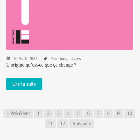
10 Avril 2024
Parutions
,
Livres
L’origine qu’est-ce que ça change ?
Lire la suite
« Précédent
1
2
3
4
5
6
7
8
9
10
11
12
Suivant »