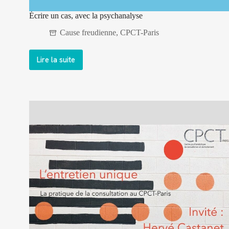
Écrire un cas, avec la psychanalyse
Cause freudienne
,
CPCT-Paris
Lire la suite
Écrire
un
cas,
avec
la
psychanalyse