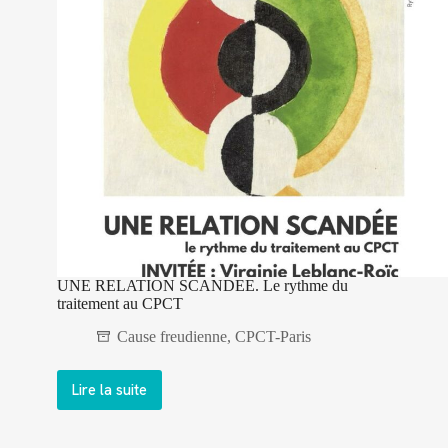
qui
se
discerne
au
CPCT
UNE RELATION SCANDEE. Le rythme du
traitement au CPCT
Cause freudienne
,
CPCT-Paris
Lire la suite
UNE
RELATION
SCANDEE.