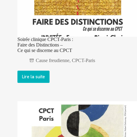
Soirée clinique CPCT-Paris :
Faire des Distinctions –
Ce qui se discerne au CPCT
Cause freudienne
,
CPCT-Paris
Lire la suite
Soirée
clinique
CPCT-
Paris
:
Faire
des
Distinctions
–
Ce