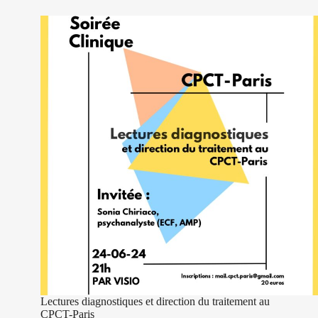
Le
rythme
du
traitement
au
CPCT
Lectures diagnostiques et direction du traitement au
CPCT-Paris