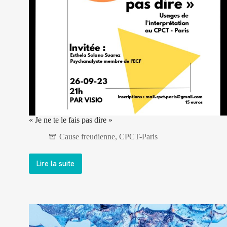
« Je ne te le fais pas dire »
Cause freudienne
,
CPCT-Paris
Lire la suite
« Je
ne
te
le
fais
pas