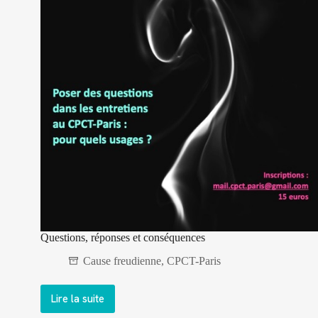
Questions, réponses et conséquences
Cause freudienne
,
CPCT-Paris
Lire la suite
Questions,