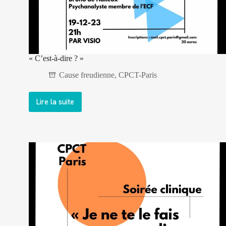
« C’est-à-dire ? »
Cause freudienne
,
CPCT-Paris
Lire la suite
« C’est-
à-
dire ? »